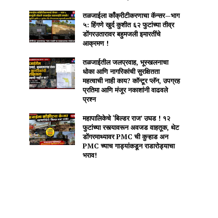
तळजाईला काँक्रीटीकरणाचा कॅन्सर—भाग
५: हिंगणे खुर्द कुशीत ६२ फुटांच्या तीव्र
डोंगरउतारावर बहुमजली इमारतींचे
आक्रमण !
तळजाईतील जलप्रवाह, भूस्खलनाचा
धोका आणि नागरिकांची सुरक्षितता
महत्वाची नाही काय? कॉन्टूर प्लॅन, उपग्रह
प्रतिमा आणि मंजूर नकाशांनी वाढवले
प्रश्न
महापालिकेचे ‘बिल्डर राज’ उघड ! १२
फुटांच्या रस्त्यावरून अवजड वाहतूक, थेट
डोंगरमाथ्यावर PMC ची कुऱ्हाड अन
PMC च्याच गाड्यांकडून राडारोड्याचा
भराव!