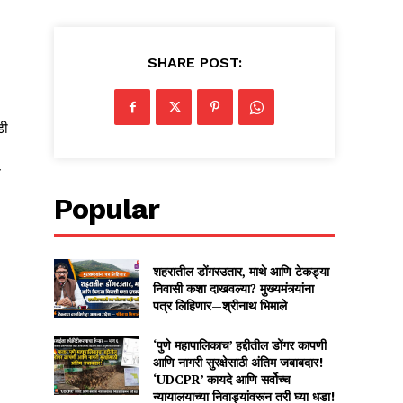
SHARE POST:
डी
फ
Popular
शहरातील डोंगरउतार, माथे आणि टेकड्या
निवासी कशा दाखवल्या? मुख्यमंत्र्यांना
पत्र लिहिणार—श्रीनाथ भिमाले
‘पुणे महापालिकाच’ हद्दीतील डोंगर कापणी
आणि नागरी सुरक्षेसाठी अंतिम जबाबदार!
‘UDCPR’ कायदे आणि सर्वोच्च
न्यायालयाच्या निवाड्यांवरून तरी घ्या धडा!