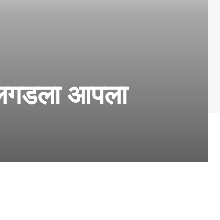
र उलगडला आपला