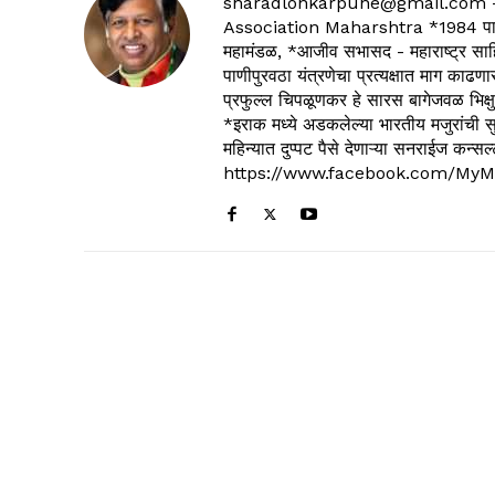
sharadlonkarpune@gmail.com - 
Association Maharshtra *1984 पासून
महामंडळ, *आजीव सभासद - महाराष्ट्र साहित
पाणीपुरवठा यंत्रणेचा प्रत्यक्षात माग काढणा
प्रफुल्ल चिपळूणकर हे सारस बागेजवळ भिक्षु
*इराक मध्ये अडकलेल्या भारतीय मजुरांची स
महिन्यात दुप्पट पैसे देणाऱ्या सनराईज कन
https://www.facebook.com/MyM