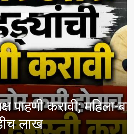
िला-बालकल्याण