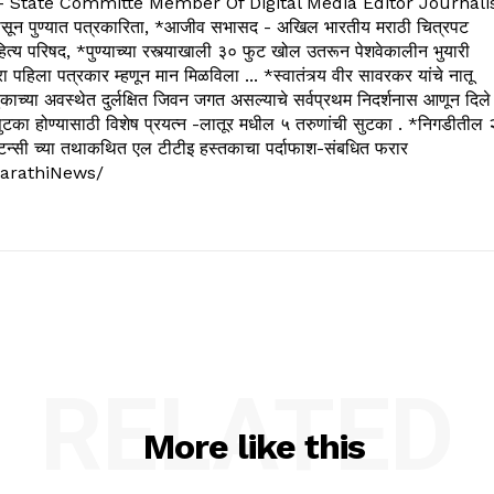
State Committe Member Of Digital Media Editor Journali
 पुण्यात पत्रकारिता, *आजीव सभासद - अखिल भारतीय मराठी चित्रपट
्य परिषद, *पुण्याच्या रस्त्याखाली ३० फुट खोल उतरून पेशवेकालीन भुयारी
रा पहिला पत्रकार म्हणून मान मिळविला ... *स्वातंत्र्य वीर सावरकर यांचे नातू
काच्या अवस्थेत दुर्लक्षित जिवन जगत असल्याचे सर्वप्रथम निदर्शनास आणून दिले
ुटका होण्यासाठी विशेष प्रयत्न -लातूर मधील ५ तरुणांची सुटका . *निगडीतील 
्सल्टन्सी च्या तथाकथित एल टीटीइ हस्तकाचा पर्दाफाश-संबधित फरार
arathiNews/
RELATED
More like this