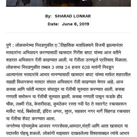
By:
SHARAD LONKAR
June 8, 2019
Date:
पुणे : लोकसभेच्या निवडणुकीत एेतिहासिक मताधिक्याने विजयी झाल्यानंतर
मतदारांना अभिवादन करण्यासाठी खासदार गिरीश बापट यांच्या आज वतीने
शहरात अभिवादन रॅली काढण्यात आली. या रॅलीला उत्स्फूर्त प्रतिसाद मिळाला.
लोकसभा निवडणुकीत तब्बल 3 लाख 24 हजार 628 मतांनी निवडून
आल्यानंतर मतदारांचे आभार मानण्यासाठी खासदार बापट यांच्या मार्फत शहरातील
सहाही विधानसभा मतदार संघात अभिवादन रॅली काढण्यात येणार आहे. आज
कसबा आणि पर्वती मतदार संघातून या रॅलीची सुरुवात करण्यात आली. कसबा
गणपती समोरून या रॅलीची सुरुवात झाली. कसबा गणपती पासून फडके हौद
चौक, लक्ष्मी रोड, केसरीवाडा, कुमठेकर रस्ता नवी पेठ ते स्वारगेट रस्त्यावरून
मार्केट यार्ड, बिबवेवाडी, इंदिरा अप्पर, सुपर, सहकार नगर मार्गे सिंहगड रस्त्यावर
या रॅलीचा शेवट करण्यात आला.
जनतेच्या प्रेमामुळेच आजवर नगरसेवक,आमदार,मंत्री आणि आता खासदार या
पदापर्यंत पोहचू शकलो. लोकांनी माझ्यावर दाखवलेल्या विश्वासाबद्दल त्यांचे आभार