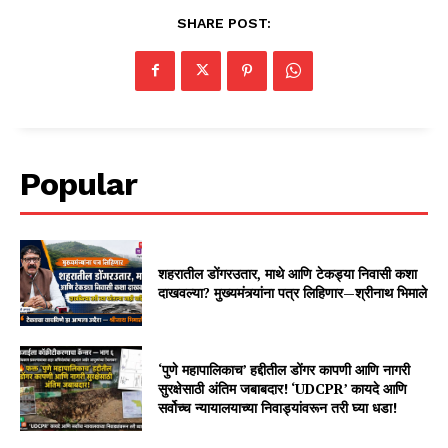
SHARE POST:
Popular
शहरातील डोंगरउतार, माथे आणि टेकड्या निवासी कशा
दाखवल्या? मुख्यमंत्र्यांना पत्र लिहिणार—श्रीनाथ भिमाले
‘पुणे महापालिकाच’ हद्दीतील डोंगर कापणी आणि नागरी
सुरक्षेसाठी अंतिम जबाबदार! ‘UDCPR’ कायदे आणि
सर्वोच्च न्यायालयाच्या निवाड्यांवरून तरी घ्या धडा!