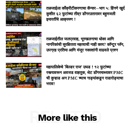
तळजाईला काँक्रीटीकरणाचा कॅन्सर—भाग ५: हिंगणे खुर्द
कुशीत ६२ फुटांच्या तीव्र डोंगरउतारावर बहुमजली
इमारतींचे आक्रमण !
तळजाईतील जलप्रवाह, भूस्खलनाचा धोका आणि
नागरिकांची सुरक्षितता महत्वाची नाही काय? कॉन्टूर प्लॅन,
उपग्रह प्रतिमा आणि मंजूर नकाशांनी वाढवले प्रश्न
महापालिकेचे ‘बिल्डर राज’ उघड ! १२ फुटांच्या
रस्त्यावरून अवजड वाहतूक, थेट डोंगरमाथ्यावर PMC
ची कुऱ्हाड अन PMC च्याच गाड्यांकडून राडारोड्याचा
भराव!
RELATED
More like this