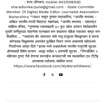
: शरद लोणकर( mobile-9423508306)
sharadlonkarpune@gmail.com - State Committe
Member Of Digital Media Editor Journalist Association
Maharshtra *1984 पासून पुण्यात पत्रकारिता, *आजीव सभासद -
अखिल भारतीय मराठी चित्रपट महामंडळ, *आजीव सभासद - महाराष्ट्र
साहित्य परिषद, *पुण्याच्या रस्त्याखाली ३० फुट खोल उतरून पेशवेकालीन
भुयारी पाणीपुरवठा यंत्रणेचा प्रत्यक्षात माग काढणारा पहिला पत्रकार म्हणून मान
मिळविला ... *स्वातंत्र्य वीर सावरकर यांचे नातू प्रफुल्ल चिपळूणकर हे सारस
बागेजवळ भिक्षुकाच्या अवस्थेत दुर्लक्षित जिवन जगत असल्याचे सर्वप्रथम
निदर्शनास आणून दिले *इराक मध्ये अडकलेल्या भारतीय मजुरांची सुटका
होण्यासाठी विशेष प्रयत्न -लातूर मधील ५ तरुणांची सुटका . *निगडीतील २
महिन्यात दुप्पट पैसे देणाऱ्या सनराईज कन्सल्टन्सी च्या तथाकथित एल टीटीइ
हस्तकाचा पर्दाफाश-संबधित फरार
https://www.facebook.com/MyMarathiNews/