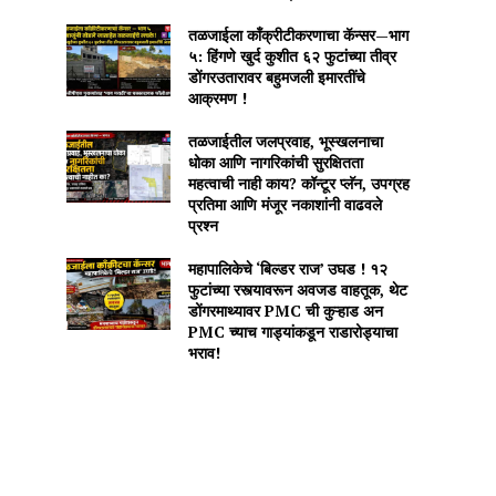
तळजाईला काँक्रीटीकरणाचा कॅन्सर—भाग
५: हिंगणे खुर्द कुशीत ६२ फुटांच्या तीव्र
डोंगरउतारावर बहुमजली इमारतींचे
आक्रमण !
तळजाईतील जलप्रवाह, भूस्खलनाचा
धोका आणि नागरिकांची सुरक्षितता
महत्वाची नाही काय? कॉन्टूर प्लॅन, उपग्रह
प्रतिमा आणि मंजूर नकाशांनी वाढवले
प्रश्न
महापालिकेचे ‘बिल्डर राज’ उघड ! १२
फुटांच्या रस्त्यावरून अवजड वाहतूक, थेट
डोंगरमाथ्यावर PMC ची कुऱ्हाड अन
PMC च्याच गाड्यांकडून राडारोड्याचा
भराव!