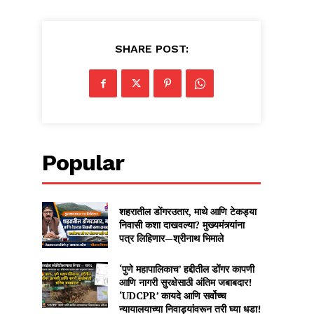
SHARE POST:
Popular
शहरातील डोंगरउतार, माथे आणि टेकड्या
निवासी कशा दाखवल्या? मुख्यमंत्र्यांना
पत्र लिहिणार—श्रीनाथ भिमाले
‘पुणे महापालिकाच’ हद्दीतील डोंगर कापणी
आणि नागरी सुरक्षेसाठी अंतिम जबाबदार!
‘UDCPR’ कायदे आणि सर्वोच्च
न्यायालयाच्या निवाड्यांवरून तरी घ्या धडा!