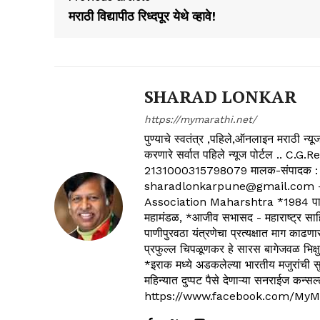
मराठी विद्यापीठ रिध्दपूर येथे व्हावे!
SHARAD LONKAR
https://mymarathi.net/
पुण्याचे स्वतंत्र ,पहिले,ऑनलाइन मराठी न
करणारे सर्वात पहिले न्यूज पोर्टल .
2131000315798079 मालक-संपादक :
sharadlonkarpune@gmail.com - 
Association Maharshtra *1984 पासून
महामंडळ, *आजीव सभासद - महाराष्ट्र साहित
पाणीपुरवठा यंत्रणेचा प्रत्यक्षात माग काढणा
प्रफुल्ल चिपळूणकर हे सारस बागेजवळ भिक्षु
*इराक मध्ये अडकलेल्या भारतीय मजुरांची स
महिन्यात दुप्पट पैसे देणाऱ्या सनराईज कन
https://www.facebook.com/MyM