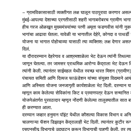
– ग्रामविकासासाठी व्यक्तीगत लक्ष घालून पाठपुरावा करणार असल्
मुंबई-आपल्या देशाच्या प्रगतीसाठी शहरी भागाबरोबरच ग्रामीण भाग
हीच गरज ओळखून मुख्यमंत्र्यांच्या पत्नी अमृता फडणवीस यांनी नुकत
भागांचा आढावा घेतला. यावेळी या भागातील देहेरे, कोगदा व पाथर्डी
योजना या भागात पोहोचाव्या यासाठी त्या व्यक्तिश: लक्ष देणार असल्
दिलं.
या दौरादरम्यान देहरेगाव व आश्रमशाळेला भेट देऊन त्यांनी तिथल्या व
जाणून घेतल्या. तर जामसर प्राथमिक आरोग्य केंद्राला भेट देऊन 
त्यांनी केली. त्यानंतर साईमहल येथील स्वच्छ भारत मिशन (ग्रामीण
पंचायत समिती आणि दिव्यज फाऊंडेशन यांच्या संयुक्त विद्यमाने 
आणि अस्मिता योजना जनजागृती कार्यशाळेला भेट दिली. दरम्यान या
म्हणून काम केलेल्या सेविकांना किट व प्रमाणपत्र देऊन सन्मानि
योजनेअंतर्गत पुरवठादार म्हणून नोंदणी केलेल्या तालुक्यातील सात
ही करण्यात आला.
दरम्यान जव्हार हनुमान पॉइंट येथील कौशल्या विकास विभाग व अनिता
चालणाऱ्या फॅशन डिझाइन केंद्रालाही भेट दिली. त्यानंतर कुटीर रूग
एसएनसीयू विभागाचे उद्घाटन करून विभागाची पाहणी केली. तर त