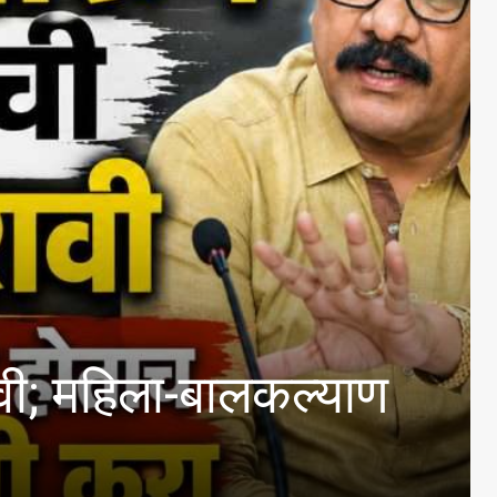
िला-बालकल्याण