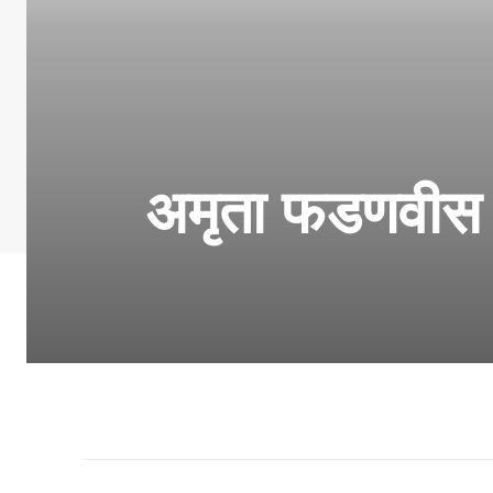
अमृता फडणवीस यां