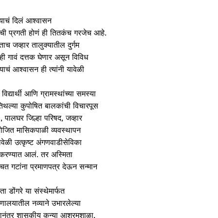
याचं दिलं आश्वासन
ाची प्रगती होणं ही तितकंच गरजेच आहे.
ाच जव्हार तालुक्यातील दुर्गम
 ही गावं दत्तक घेणार असून विविध
याचं आश्वासन ही त्यांनी यावेळी
िद्यार्थी आणि ग्रामस्थांच्या समस्या
तिथल्या कुपोषित बालकांची विचारपूस
), पालघर जिल्हा परिषद, जव्हार
आयोजित मासिकपाळी व्यवस्थापन
वेळी उत्कृष्ट अंगणवाडीसेविका
त करण्यात आलं. तर अस्मिता
 बचत गटांना प्रमाणपत्र देऊन सन्मान
 डोंगरे या संस्थेमार्फत
्णालयातील नव्याने उभारलेल्या
्यानंतर शासकीय कन्या आश्रमशाळा,