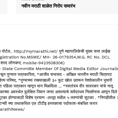
नवीन मराठी शाळेत निरोप समारंभ
्यूज पोर्टल.. http://mymarathi.net/ पुणे महापालिकेची मुख्य सभा लाईव्ह
. C.G.Registration No.MSME/ MH- 26-0179354,M.G. RC No. DCL
 शरद लोणकर( mobile-9423508306)
State Committe Member Of Digital Media Editor Journali
 पुण्यात पत्रकारिता, *आजीव सभासद - अखिल भारतीय मराठी चित्रपट
्य परिषद, *पुण्याच्या रस्त्याखाली ३० फुट खोल उतरून पेशवेकालीन भुयारी
रा पहिला पत्रकार म्हणून मान मिळविला ... *स्वातंत्र्य वीर सावरकर यांचे नातू
काच्या अवस्थेत दुर्लक्षित जिवन जगत असल्याचे सर्वप्रथम निदर्शनास आणून दिले
ुटका होण्यासाठी विशेष प्रयत्न -लातूर मधील ५ तरुणांची सुटका . *निगडीतील 
्सल्टन्सी च्या तथाकथित एल टीटीइ हस्तकाचा पर्दाफाश-संबधित फरार
arathiNews/