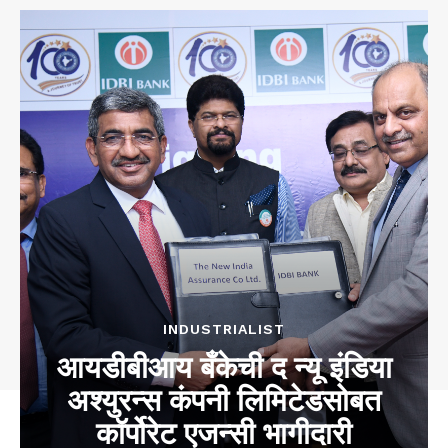
INDUSTRIALIST
आयडीबीआय बँकेची द न्यू इंडिया
अश्युरन्स कंपनी लिमिटेडसोबत
कॉर्पोरेट एजन्सी भागीदारी