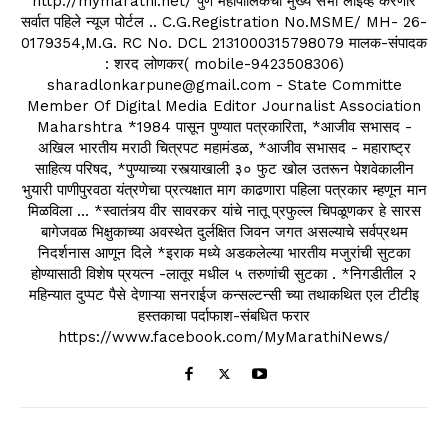
http://mymarathi.net/ पुणे महापालिकेची मुख्य सभा लाईव्ह करणारे
सर्वात पहिले न्यूज पोर्टल .. C.G.Registration No.MSME/ MH- 26-
0179354,M.G. RC No. DCL 2131000315798079 मालक-संपादक
: शरद लोणकर( mobile-9423508306)
sharadlonkarpune@gmail.com - State Committe
Member Of Digital Media Editor Journalist Association
Maharshtra *1984 पासून पुण्यात पत्रकारिता, *आजीव सभासद -
अखिल भारतीय मराठी चित्रपट महामंडळ, *आजीव सभासद - महाराष्ट्र
साहित्य परिषद, *पुण्याच्या रस्त्याखाली ३० फुट खोल उतरून पेशवेकालीन
भुयारी पाणीपुरवठा यंत्रणेचा प्रत्यक्षात माग काढणारा पहिला पत्रकार म्हणून मान
मिळविला ... *स्वातंत्र्य वीर सावरकर यांचे नातू प्रफुल्ल चिपळूणकर हे सारस
बागेजवळ भिक्षुकाच्या अवस्थेत दुर्लक्षित जिवन जगत असल्याचे सर्वप्रथम
निदर्शनास आणून दिले *इराक मध्ये अडकलेल्या भारतीय मजुरांची सुटका
होण्यासाठी विशेष प्रयत्न -लातूर मधील ५ तरुणांची सुटका . *निगडीतील २
महिन्यात दुप्पट पैसे देणाऱ्या सनराईज कन्सल्टन्सी च्या तथाकथित एल टीटीइ
हस्तकाचा पर्दाफाश-संबधित फरार
https://www.facebook.com/MyMarathiNews/