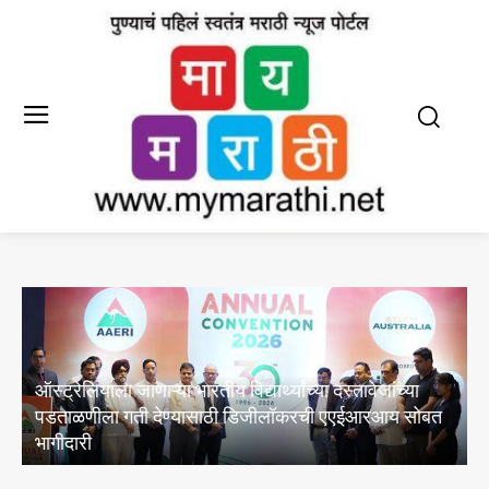
त
नाटक समाजाचा आरसा – प्रा. गणेश चंदनशिवे