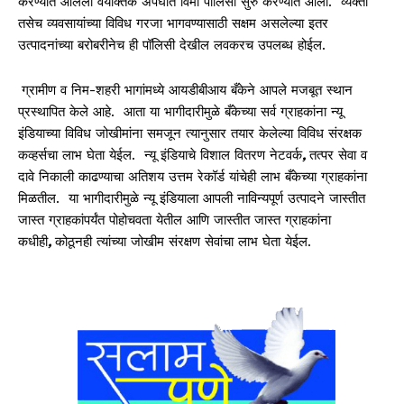
करण्यात आलेली वैयक्तिक अपघात विमा पॉलिसी सुरु करण्यात आली. व्यक्ती
तसेच व्यवसायांच्या विविध गरजा भागवण्यासाठी सक्षम असलेल्या इतर
उत्पादनांच्या बरोबरीनेच ही पॉलिसी देखील लवकरच उपलब्ध होईल.
ग्रामीण व निम-शहरी भागांमध्ये आयडीबीआय बँकेने आपले मजबूत स्थान
प्रस्थापित केले आहे. आता या भागीदारीमुळे बँकेच्या सर्व ग्राहकांना न्यू
इंडियाच्या विविध जोखीमांना समजून त्यानुसार तयार केलेल्या विविध संरक्षक
कव्हर्सचा लाभ घेता येईल. न्यू इंडियाचे विशाल वितरण नेटवर्क
,
तत्पर सेवा व
दावे निकाली काढण्याचा अतिशय उत्तम रेकॉर्ड यांचेही लाभ बँकेच्या ग्राहकांना
मिळतील. या भागीदारीमुळे न्यू इंडियाला आपली नाविन्यपूर्ण उत्पादने जास्तीत
जास्त ग्राहकांपर्यंत पोहोचवता येतील आणि जास्तीत जास्त ग्राहकांना
कधीही
,
कोठूनही त्यांच्या जोखीम संरक्षण सेवांचा लाभ घेता येईल.