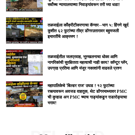
सर्वोच्च न्यायालयाच्या निवाड्यांवरून तरी घ्या धडा!
तळजाईला काँक्रीटीकरणाचा कॅन्सर—भाग ५: हिंगणे खुर्द
कुशीत ६२ फुटांच्या तीव्र डोंगरउतारावर बहुमजली
इमारतींचे आक्रमण !
तळजाईतील जलप्रवाह, भूस्खलनाचा धोका आणि
नागरिकांची सुरक्षितता महत्वाची नाही काय? कॉन्टूर प्लॅन,
उपग्रह प्रतिमा आणि मंजूर नकाशांनी वाढवले प्रश्न
महापालिकेचे ‘बिल्डर राज’ उघड ! १२ फुटांच्या
रस्त्यावरून अवजड वाहतूक, थेट डोंगरमाथ्यावर PMC
ची कुऱ्हाड अन PMC च्याच गाड्यांकडून राडारोड्याचा
भराव!