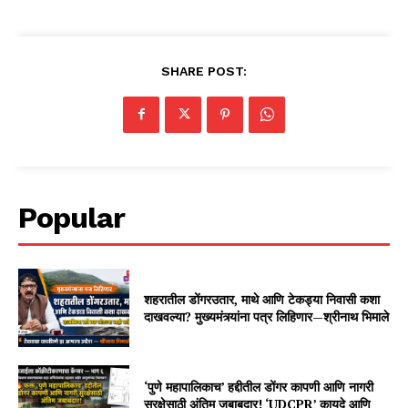
SHARE POST:
Popular
शहरातील डोंगरउतार, माथे आणि टेकड्या निवासी कशा
दाखवल्या? मुख्यमंत्र्यांना पत्र लिहिणार—श्रीनाथ भिमाले
‘पुणे महापालिकाच’ हद्दीतील डोंगर कापणी आणि नागरी
सुरक्षेसाठी अंतिम जबाबदार! ‘UDCPR’ कायदे आणि