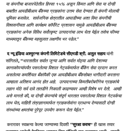
या कंपनीचा बाजारपेठेतील हिस्सा १५% असून किंमत आणि सेवा या दोन्ही
बाबतीत आयडीबीआय बँकेच्या ग्राहकांना उत्तम सेवा देण्यात ही कंपनी मोलाची
भूमिका बजावेल. सार्वजनिक क्षेत्रातील आघाडीच्या अशा विमा कंपनीची
विश्वसनीयता आणि कार्यक्षम कॉर्पोरेट प्रशासन यामुळे आयडीबीआय बँकेच्या
ग्राहकांना अनेक विविध सर्वोत्कृष्ट उत्पादनांचा लाभ घेता येईल तसेच फीच्या
माध्यमातून बँकेच्या महसुलात लक्षणीय भर पडेल.”
द न्यू इंडिया अश्युरन्स कंपनी लिमिटेडचे सीएमडी श्री. अतुल सहाय
यांनी
सांगितले
,
“
भारतातील सर्वात जुन्या आणि सर्वात मोठ्या आणि देशाच्या
कानाकोपऱ्यांपर्यंत पसरलेल्या विशाल नेट्वर्कमार्फत बँकिंग सेवा प्रदान करत
असलेल्या कमर्शियल बँकांपैकी एक आयडीबीआय बँकेसोबत भागीदारी करताना
आम्हाला अतिशय आनंद होत आहे. उत्पादनाच्या किमतीबरोबरीनेच ग्राहकांचे
लहान मोठे सर्व दावे तातडीने निकाली काढण्यावर आम्ही विशेष भर देतो. आम्ही
असे मानतो की
,
या दोन्ही कंपन्यांचे संपूर्ण भारतात पसरलेल्या विशाल नेटवर्कचा
लाभ घेत
,
माहिती तंत्रज्ञानामार्फत ग्राहकसेवांना प्राधान्य देण्यासाठी दोन्ही
संस्थांच्या क्षमतांचा पुरेपूर उपयोग करून घेता येईल.”
करारावर स्वाक्षऱ्या केल्या जाण्याच्या दिवशी
“सुरक्षा कवच”
ही खास तयार