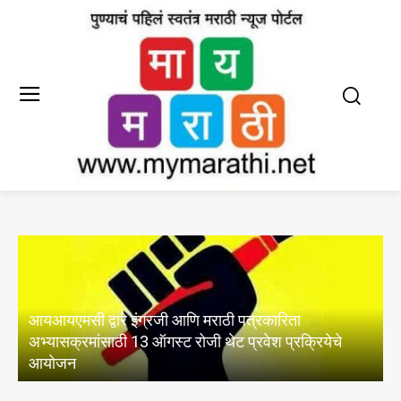
‘कचऱ्यावर भूमिग्रीनचा हत्ती पोसू नका’; स्थायी समिती
सभागृहाबाहेर अरविंद शिंदेंचे आंदोलन