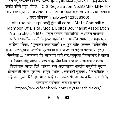
http://mymarathi.net/ पुणे महापालिकेची मुख्य सभा लाईव्ह करणारे
सर्वात पहिले न्यूज पोर्टल .. C.G.Registration No.MSME/ MH- 26-
0179354,M.G. RC No. DCL 2131000315798079 मालक-संपादक
: शरद लोणकर( mobile-9423508306)
sharadlonkarpune@gmail.com - State Committe
Member Of Digital Media Editor Journalist Association
Maharshtra *1984 पासून पुण्यात पत्रकारिता, *आजीव सभासद -
अखिल भारतीय मराठी चित्रपट महामंडळ, *आजीव सभासद - महाराष्ट्र
साहित्य परिषद, *पुण्याच्या रस्त्याखाली ३० फुट खोल उतरून पेशवेकालीन
भुयारी पाणीपुरवठा यंत्रणेचा प्रत्यक्षात माग काढणारा पहिला पत्रकार म्हणून मान
मिळविला ... *स्वातंत्र्य वीर सावरकर यांचे नातू प्रफुल्ल चिपळूणकर हे सारस
बागेजवळ भिक्षुकाच्या अवस्थेत दुर्लक्षित जिवन जगत असल्याचे सर्वप्रथम
निदर्शनास आणून दिले *इराक मध्ये अडकलेल्या भारतीय मजुरांची सुटका
होण्यासाठी विशेष प्रयत्न -लातूर मधील ५ तरुणांची सुटका . *निगडीतील २
महिन्यात दुप्पट पैसे देणाऱ्या सनराईज कन्सल्टन्सी च्या तथाकथित एल टीटीइ
हस्तकाचा पर्दाफाश-संबधित फरार
https://www.facebook.com/MyMarathiNews/