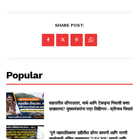
SHARE POST:
Popular
शहरातील डोंगरउतार, माथे आणि टेकड्या निवासी कशा
दाखवल्या? मुख्यमंत्र्यांना पत्र लिहिणार—श्रीनाथ भिमाले
‘पुणे महापालिकाच’ हद्दीतील डोंगर कापणी आणि नागरी
सुरक्षेसाठी अंतिम जबाबदार! ‘UDCPR’ कायदे आणि