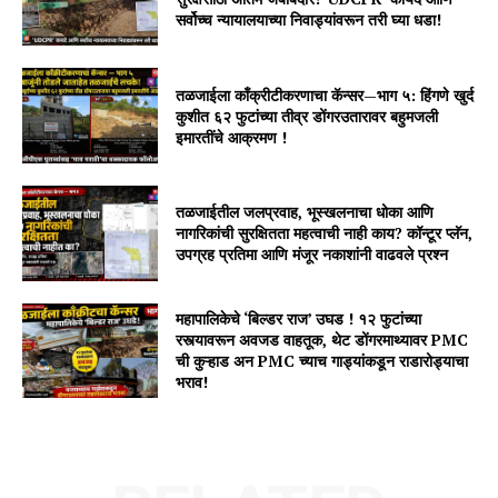
सर्वोच्च न्यायालयाच्या निवाड्यांवरून तरी घ्या धडा!
तळजाईला काँक्रीटीकरणाचा कॅन्सर—भाग ५: हिंगणे खुर्द
कुशीत ६२ फुटांच्या तीव्र डोंगरउतारावर बहुमजली
इमारतींचे आक्रमण !
तळजाईतील जलप्रवाह, भूस्खलनाचा धोका आणि
नागरिकांची सुरक्षितता महत्वाची नाही काय? कॉन्टूर प्लॅन,
उपग्रह प्रतिमा आणि मंजूर नकाशांनी वाढवले प्रश्न
महापालिकेचे ‘बिल्डर राज’ उघड ! १२ फुटांच्या
रस्त्यावरून अवजड वाहतूक, थेट डोंगरमाथ्यावर PMC
ची कुऱ्हाड अन PMC च्याच गाड्यांकडून राडारोड्याचा
भराव!