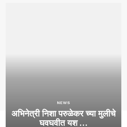
NEWS
अभिनेत्री निशा परुळेकर च्या मुलीचे
घवघवीत यश …