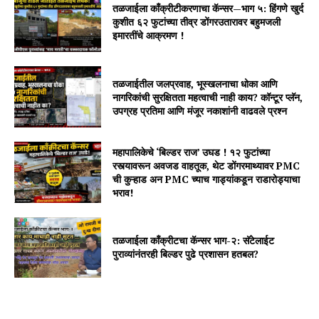
तळजाईला काँक्रीटीकरणाचा कॅन्सर—भाग ५: हिंगणे खुर्द
कुशीत ६२ फुटांच्या तीव्र डोंगरउतारावर बहुमजली
इमारतींचे आक्रमण !
तळजाईतील जलप्रवाह, भूस्खलनाचा धोका आणि
नागरिकांची सुरक्षितता महत्वाची नाही काय? कॉन्टूर प्लॅन,
उपग्रह प्रतिमा आणि मंजूर नकाशांनी वाढवले प्रश्न
महापालिकेचे ‘बिल्डर राज’ उघड ! १२ फुटांच्या
रस्त्यावरून अवजड वाहतूक, थेट डोंगरमाथ्यावर PMC
ची कुऱ्हाड अन PMC च्याच गाड्यांकडून राडारोड्याचा
भराव!
तळजाईला कॉंक्रीटचा कॅन्सर भाग-२: सॅटेलाईट
पुराव्यांनंतरही बिल्डर पुढे प्रशासन हतबल?