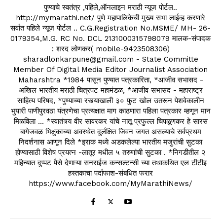
पुण्याचे स्वतंत्र ,पहिले,ऑनलाइन मराठी न्यूज पोर्टल..
http://mymarathi.net/ पुणे महापालिकेची मुख्य सभा लाईव्ह करणारे
सर्वात पहिले न्यूज पोर्टल .. C.G.Registration No.MSME/ MH- 26-
0179354,M.G. RC No. DCL 2131000315798079 मालक-संपादक
: शरद लोणकर( mobile-9423508306)
sharadlonkarpune@gmail.com - State Committe
Member Of Digital Media Editor Journalist Association
Maharshtra *1984 पासून पुण्यात पत्रकारिता, *आजीव सभासद -
अखिल भारतीय मराठी चित्रपट महामंडळ, *आजीव सभासद - महाराष्ट्र
साहित्य परिषद, *पुण्याच्या रस्त्याखाली ३० फुट खोल उतरून पेशवेकालीन
भुयारी पाणीपुरवठा यंत्रणेचा प्रत्यक्षात माग काढणारा पहिला पत्रकार म्हणून मान
मिळविला ... *स्वातंत्र्य वीर सावरकर यांचे नातू प्रफुल्ल चिपळूणकर हे सारस
बागेजवळ भिक्षुकाच्या अवस्थेत दुर्लक्षित जिवन जगत असल्याचे सर्वप्रथम
निदर्शनास आणून दिले *इराक मध्ये अडकलेल्या भारतीय मजुरांची सुटका
होण्यासाठी विशेष प्रयत्न -लातूर मधील ५ तरुणांची सुटका . *निगडीतील २
महिन्यात दुप्पट पैसे देणाऱ्या सनराईज कन्सल्टन्सी च्या तथाकथित एल टीटीइ
हस्तकाचा पर्दाफाश-संबधित फरार
https://www.facebook.com/MyMarathiNews/