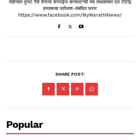
महिन्यात दुप्पट पैसे देणाऱ्या सनराईज कन्सल्टन्सी च्या तथाकथित एल टीटीइ
हस्तकाचा पर्दाफाश-संबधित फरार
https://www.facebook.com/MyMarathiNews/
SHARE POST:
Popular