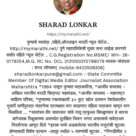
SHARAD LONKAR
https://mymarathi.net/
पुण्याचे स्वतंत्र ,पहिले,ऑनलाइन मराठी न्यूज पोर्टल..
http://mymarathi.net/ पुणे महापालिकेची मुख्य सभा लाईव्ह करणारे
सर्वात पहिले न्यूज पोर्टल .. C.G.Registration No.MSME/ MH- 26-
0179354,M.G. RC No. DCL 2131000315798079 मालक-संपादक
: शरद लोणकर( mobile-9423508306)
sharadlonkarpune@gmail.com - State Committe
Member Of Digital Media Editor Journalist Association
Maharshtra *1984 पासून पुण्यात पत्रकारिता, *आजीव सभासद -
अखिल भारतीय मराठी चित्रपट महामंडळ, *आजीव सभासद - महाराष्ट्र
साहित्य परिषद, *पुण्याच्या रस्त्याखाली ३० फुट खोल उतरून पेशवेकालीन
भुयारी पाणीपुरवठा यंत्रणेचा प्रत्यक्षात माग काढणारा पहिला पत्रकार म्हणून मान
मिळविला ... *स्वातंत्र्य वीर सावरकर यांचे नातू प्रफुल्ल चिपळूणकर हे सारस
बागेजवळ भिक्षुकाच्या अवस्थेत दुर्लक्षित जिवन जगत असल्याचे सर्वप्रथम
निदर्शनास आणून दिले *इराक मध्ये अडकलेल्या भारतीय मजुरांची सुटका
होण्यासाठी विशेष प्रयत्न -लातूर मधील ५ तरुणांची सुटका . *निगडीतील २