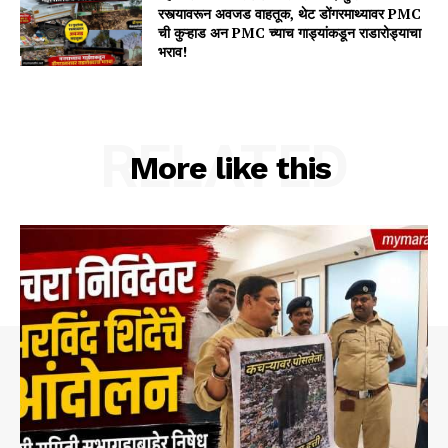
रस्त्यावरून अवजड वाहतूक, थेट डोंगरमाथ्यावर PMC
ची कुऱ्हाड अन PMC च्याच गाड्यांकडून राडारोड्याचा
भराव!
RELATED
More like this