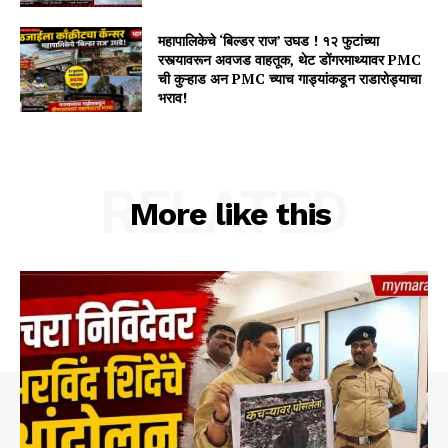
महापालिकेचे ‘बिल्डर राज’ उघड ! १२ फुटांच्या
रस्त्यावरून अवजड वाहतूक, थेट डोंगरमाथ्यावर PMC
ची कुऱ्हाड अन PMC च्याच गाड्यांकडून राडारोड्याचा
भराव!
RELATED
More like this