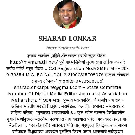
SHARAD LONKAR
https://mymarathi.net/
पुण्याचे स्वतंत्र ,पहिले,ऑनलाइन मराठी न्यूज पोर्टल..
http://mymarathi.net/ पुणे महापालिकेची मुख्य सभा लाईव्ह करणारे
सर्वात पहिले न्यूज पोर्टल .. C.G.Registration No.MSME/ MH- 26-
0179354,M.G. RC No. DCL 2131000315798079 मालक-संपादक
: शरद लोणकर( mobile-9423508306)
sharadlonkarpune@gmail.com - State Committe
Member Of Digital Media Editor Journalist Association
Maharshtra *1984 पासून पुण्यात पत्रकारिता, *आजीव सभासद -
अखिल भारतीय मराठी चित्रपट महामंडळ, *आजीव सभासद - महाराष्ट्र
साहित्य परिषद, *पुण्याच्या रस्त्याखाली ३० फुट खोल उतरून पेशवेकालीन
भुयारी पाणीपुरवठा यंत्रणेचा प्रत्यक्षात माग काढणारा पहिला पत्रकार म्हणून मान
मिळविला ... *स्वातंत्र्य वीर सावरकर यांचे नातू प्रफुल्ल चिपळूणकर हे सारस
बागेजवळ भिक्षुकाच्या अवस्थेत दुर्लक्षित जिवन जगत असल्याचे सर्वप्रथम