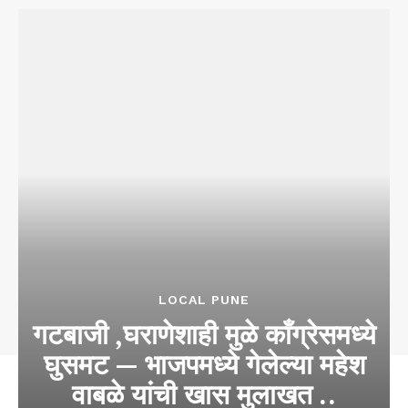
LOCAL PUNE
गटबाजी ,घराणेशाही मुळे काँग्रेसमध्ये
घुसमट — भाजपमध्ये गेलेल्या महेश
वाबळे यांची खास मुलाखत ..