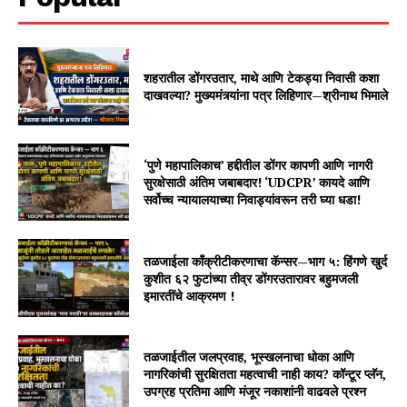
शहरातील डोंगरउतार, माथे आणि टेकड्या निवासी कशा
दाखवल्या? मुख्यमंत्र्यांना पत्र लिहिणार—श्रीनाथ भिमाले
‘पुणे महापालिकाच’ हद्दीतील डोंगर कापणी आणि नागरी
सुरक्षेसाठी अंतिम जबाबदार! ‘UDCPR’ कायदे आणि
सर्वोच्च न्यायालयाच्या निवाड्यांवरून तरी घ्या धडा!
तळजाईला काँक्रीटीकरणाचा कॅन्सर—भाग ५: हिंगणे खुर्द
कुशीत ६२ फुटांच्या तीव्र डोंगरउतारावर बहुमजली
इमारतींचे आक्रमण !
तळजाईतील जलप्रवाह, भूस्खलनाचा धोका आणि
नागरिकांची सुरक्षितता महत्वाची नाही काय? कॉन्टूर प्लॅन,
उपग्रह प्रतिमा आणि मंजूर नकाशांनी वाढवले प्रश्न