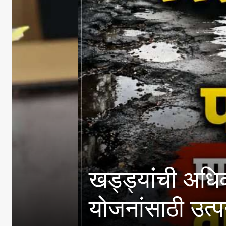
ाहणी करावी; महिला-बालकल्या
ख