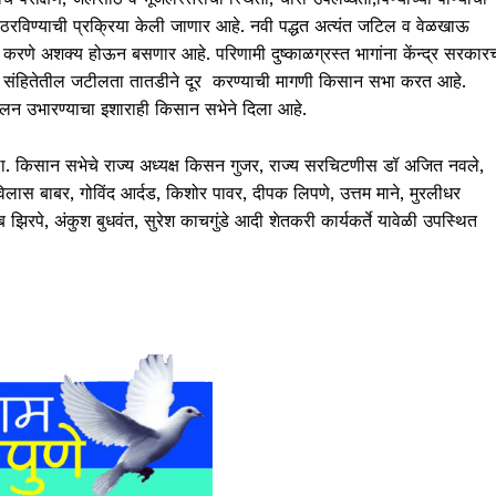
ळ ठरविण्याची प्रक्रिया केली जाणार आहे. नवी पद्धत अत्यंत जटिल व वेळखाऊ
 करणे अशक्य होऊन बसणार आहे. परिणामी दुष्काळग्रस्त भागांना केंन्द्र सरकार
्काळ संहितेतील जटीलता तातडीने दूर करण्याची मागणी किसान सभा करत आहे.
आंदोलन उभारण्याचा इशाराही किसान सभेने दिला आहे.
त आला. किसान सभेचे राज्य अध्यक्ष किसन गुजर, राज्य सरचिटणीस डॉ अजित नवले,
 विलास बाबर, गोविंद आर्दड, किशोर पावर, दीपक लिपणे, उत्तम माने, मुरलीधर
झिरपे, अंकुश बुधवंत, सुरेश काचगुंडे आदी शेतकरी कार्यकर्ते यावेळी उपस्थित