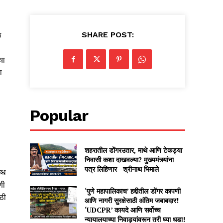
SHARE POST:
ठ
या
ा
Popular
शहरातील डोंगरउतार, माथे आणि टेकड्या
निवासी कशा दाखवल्या? मुख्यमंत्र्यांना
पत्र लिहिणार—श्रीनाथ भिमाले
्ध
णी
‘पुणे महापालिकाच’ हद्दीतील डोंगर कापणी
ठी
आणि नागरी सुरक्षेसाठी अंतिम जबाबदार!
‘UDCPR’ कायदे आणि सर्वोच्च
न्यायालयाच्या निवाड्यांवरून तरी घ्या धडा!