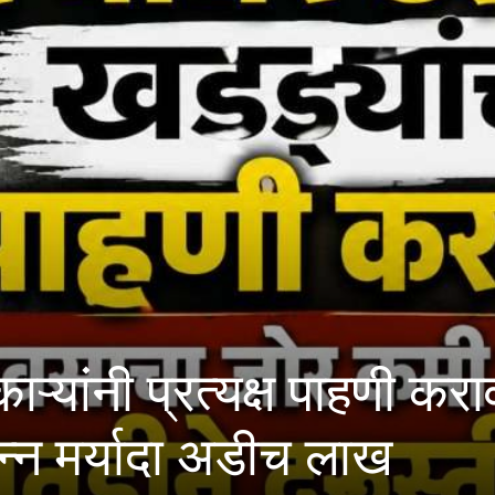
ण
३६ देशांतू
मिळवल्याचा क