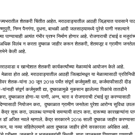
राज्यभरातील शेतकरी चिंतीत आहेत. मराठवाड्यातील आठही जिल्हयात पावसाने पा
पुरी, निम्न पैनगंगा, दुधना, बाभळी आदी जलसाठ्यामध्ये पुरेसे पाणी नसल्याने
पाण्याचाही अत्यंत गंभीर प्रश्न निर्माण होणार आहे. रोजगाराची टंचाई व मजुरांच्
ने अधिक विलंब न करता दुष्काळ जाहीर करून शेतकरी, शेतमजूर व ग्रामीण जनतेल
भेने केली आहे.
 मराठवाडा व खान्देशात शेतकरी कार्यकर्त्यांच्या मेळाव्यांचे आयोजन केले आहे.
 मेळावा होत आहे. मराठवाड्यातील आठही जिल्ह्यांमधून या मेळाव्यासाठी प्रतिनिधी
ूमीवर शेतक-यांना 30 जून 2018 पर्यंत संपूर्ण कर्जमुक्ती द्या, कर्जमाफीसाठी दीड
ंनाही संपूर्ण कर्जमुक्ती द्या, दुष्काळामुळे नुकसान झालेल्या पिकांचे तातडीने
रा, दुष्काळात होणा-या पाणी, अन्न, चारा व रोजगाराची टंचाई दूर करण्यासाठी
ेण्यासाठी नियोजन करा, दुष्काळात ग्रामीण जनतेला पुरेशा आरोग्य सुविधा उपलब
ेंद्र सुरू करा, उपलब्ध पाण्याचे समन्यायी वाटप करा, दारूच्या कारखान्यांना पा
णीस डॉ अजित नवले म्हणाले. केंद्र सरकारने 2016 साली दुष्काळ जाहीर करण्यासा
रून, या नव्या संहितेप्रमाणे आता दुष्काळ जाहीर होणे सरकारला अपेक्षित आहे.
 यांचे परीक्षण, जलसाठे व भूजलस्तरांची स्थिती, चारा उपलब्धता,पिण्याच्या पाण्याची