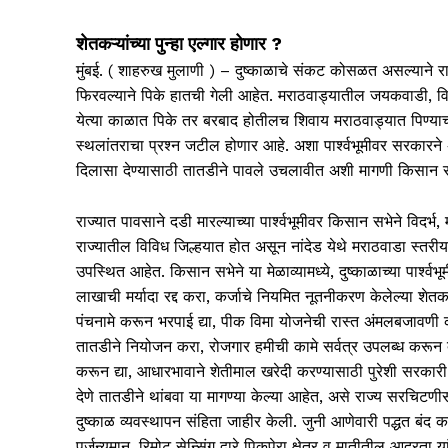
शेतकऱ्यांच्या पुन्हा एल्गार होणार ?
मुंबई. ( शाहरुख मुलाणी ) – दुष्काळाचे संकट कोसळत असल्याने 
फिरवल्याने पिके हातची गेली आहेत. मराठवाड्यातील जयकवाडी, विष्णु
येत्या काळात पिके तर बरबाद होतीलच शिवाय मराठवाड्यात पिण्याच्या 
स्थलांतराचा प्रश्न जटील होणार आहे. अशा पार्श्वभूमीवर सरकार
दिलासा देण्यासाठी तातडीने पावले उचलावीत अशी मागणी किसान स
राज्यात पावसाने दडी मारल्याच्या पार्श्वभूमीवर किसान सभेने विदर्भ,
राज्यातील विविध जिल्हयात होत असून नांदेड येथे मराठवाडा स्तरीय
उपस्थित आहेत. किसान सभेने या मेळाव्यामध्ये, दुष्काळाच्या पार्श्वभ
लाखाची मर्यादा रद्द करा, कर्जाचे नियमित नूतनीकरण केलेल्या शेतक-या
पंचनामे करून भरपाई द्या, पीक विमा योजनेची रास्त अंमलबजावणी क
तातडीने नियोजन करा, रोजगार हमीची कामे सर्वत्र उपलब्ध करून द
करून द्या, आधारभावाने शेतीमाल खरेदी करण्यासाठी पुरेशी सरकारी क
देणे तातडीने थांबवा या मागण्या केल्या आहेत, असे राज्य सरचिट
दुष्काळ व्यवस्थापन संहिता जाहीर केली. जुनी आणेवारी पद्धत बंद क
पर्जन्यमान, रिमोट सेन्सिंग द्वारे पिकपेरा क्षेत्र व मातीतील आद्रता