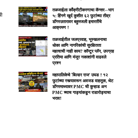
तळजाईला काँक्रीटीकरणाचा कॅन्सर—भाग
ची
५: हिंगणे खुर्द कुशीत ६२ फुटांच्या तीव्र
डोंगरउतारावर बहुमजली इमारतींचे
आक्रमण !
तळजाईतील जलप्रवाह, भूस्खलनाचा
धोका आणि नागरिकांची सुरक्षितता
महत्वाची नाही काय? कॉन्टूर प्लॅन, उपग्रह
प्रतिमा आणि मंजूर नकाशांनी वाढवले
प्रश्न
महापालिकेचे ‘बिल्डर राज’ उघड ! १२
फुटांच्या रस्त्यावरून अवजड वाहतूक, थेट
डोंगरमाथ्यावर PMC ची कुऱ्हाड अन
PMC च्याच गाड्यांकडून राडारोड्याचा
भराव!