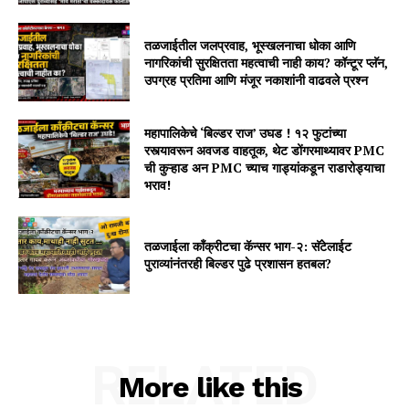
तळजाईतील जलप्रवाह, भूस्खलनाचा धोका आणि
नागरिकांची सुरक्षितता महत्वाची नाही काय? कॉन्टूर प्लॅन,
उपग्रह प्रतिमा आणि मंजूर नकाशांनी वाढवले प्रश्न
महापालिकेचे ‘बिल्डर राज’ उघड ! १२ फुटांच्या
रस्त्यावरून अवजड वाहतूक, थेट डोंगरमाथ्यावर PMC
ची कुऱ्हाड अन PMC च्याच गाड्यांकडून राडारोड्याचा
भराव!
तळजाईला कॉंक्रीटचा कॅन्सर भाग-२: सॅटेलाईट
पुराव्यांनंतरही बिल्डर पुढे प्रशासन हतबल?
RELATED
More like this