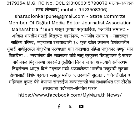
0179354,M.G. RC No. DCL 2131000315798079 मालक-संपादक
: शरद लोणकर( mobile-9423508306)
sharadlonkarpune@gmail.com - State Committe
Member Of Digital Media Editor Journalist Association
Maharshtra *1984 पासून पुण्यात पत्रकारिता, *आजीव सभासद -
अखिल भारतीय मराठी चित्रपट महामंडळ, *आजीव सभासद - महाराष्ट्र
साहित्य परिषद, *पुण्याच्या रस्त्याखाली ३० फुट खोल उतरून पेशवेकालीन
भुयारी पाणीपुरवठा यंत्रणेचा प्रत्यक्षात माग काढणारा पहिला पत्रकार म्हणून मान
मिळविला ... *स्वातंत्र्य वीर सावरकर यांचे नातू प्रफुल्ल चिपळूणकर हे सारस
बागेजवळ भिक्षुकाच्या अवस्थेत दुर्लक्षित जिवन जगत असल्याचे सर्वप्रथम
निदर्शनास आणून दिले *इराक मध्ये अडकलेल्या भारतीय मजुरांची सुटका
होण्यासाठी विशेष प्रयत्न -लातूर मधील ५ तरुणांची सुटका . *निगडीतील २
महिन्यात दुप्पट पैसे देणाऱ्या सनराईज कन्सल्टन्सी च्या तथाकथित एल टीटीइ
हस्तकाचा पर्दाफाश-संबधित फरार
https://www.facebook.com/MyMarathiNews/