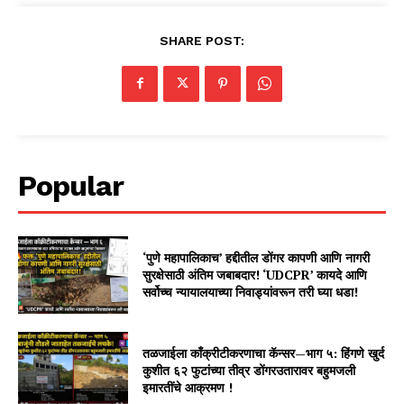
SHARE POST:
Popular
‘पुणे महापालिकाच’ हद्दीतील डोंगर कापणी आणि नागरी
सुरक्षेसाठी अंतिम जबाबदार! ‘UDCPR’ कायदे आणि
सर्वोच्च न्यायालयाच्या निवाड्यांवरून तरी घ्या धडा!
तळजाईला काँक्रीटीकरणाचा कॅन्सर—भाग ५: हिंगणे खुर्द
कुशीत ६२ फुटांच्या तीव्र डोंगरउतारावर बहुमजली
इमारतींचे आक्रमण !