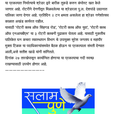
या प्रकल्पात निर्मात्याचे श्रेडर द्वारे बारीक तुकडे करुन कंपोस्ट खत केले
जाणार आहे. रोटरीने देणगीतून मिळवलेल्या या श्रेडरला पु.ल. देशपांडे उद्यानात
पालिका जागा देणार आहे. प्रतिदिन २ टन क्षमता असलेला हा श्रेडर गणेशोत्सव
काळात अखंड कार्यरत राहील.
यासाठी ‘रोटरी क्लब ऑफ सिंहगड रोड​’​, ​​’​रोटरी क्लब ऑफ युवा​’​, ​’​रोटरी क्लब
ऑफ एनआयबीएम’ या ३ रोटरी क्लबनी पुढाकार घेतला आहे. यासाठी नुकतीच
पालिकेत ​​घन कचरा व्यवस्थापन विभाग चे उपायुक्त सुरेश जगताप व महापौर
मुक्ता टिळक​ या ​पदाधिका​​ऱ्यांसमवेत बैठक होऊन या प्रकल्पाला संमती देण्यात
आली​,​असे सतीश खाडे यांनी सांगितले.
​दिनांक २७ तारखेपासून कार्यान्वित ​होणाऱ्या या प्रकल्पाचा नदी स्वच्छ
राखण्यासाठी उपयोग होणार आहे.
​—————————–
–