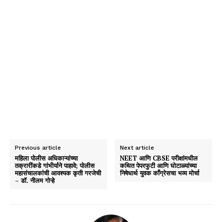
Previous article
Next article
महिला पोलीस अधिकाऱ्यांच्या
NEET आणि CBSE परीक्षांमधील
तक्रारींकडे गांभीर्याने पाहावे; पोलीस
कथित पेपरफुटी आणि घोटाळ्यांच्या
महासंचालकांची आवश्यक कृती गरजेची
निषेधार्थ युवक काँग्रेसचा भव्य मोर्चा
– डॉ. नीलम गोऱ्हे