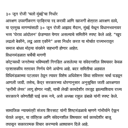
३० जून रोजी ‘चलो मुंबई’चा निर्धार
आरक्षण उपवर्गीकरण प्रक्रिया रद्द करावी आणि खाजगी क्षेत्रात आरक्षण द्यावे,
या प्रमुख मागण्यांसाठी ३० जून रोजी आझाद मैदान, मुंबई येथून विधानभवनावर
भव्य ‘घेराव आंदोलन’ छेडण्यात येणार असल्याचे समितीने स्पष्ट केले आहे. “खूप
लढलो बेकीने, लढू आता एकीने” असा निर्धार करत या मोर्चात राज्यभरातून
समाज बांधव मोठ्या संख्येने सहभागी होणार आहेत.
विधानमंडळात चर्चेची मागणी
कोट्यवधी जनतेच्या भविष्याशी निगडित असलेल्या या संवेदनशील विषयावर केवळ
प्रशासकीय स्तरावर निर्णय घेणे अयोग्य आहे. बदर समितीचा अहवाल
विधिमंडळाच्या पटलावर ठेवून त्यावर विशेष अधिवेशन किंवा सविस्तर चर्चा घडवून
आणली जावी. तसेच, केंद्र सरकारच्या धोरणानुसार अनुसूचित जाती आरक्षणात
‘क्रीमी लेयर’ लागू होणार नाही, याची लेखी कायदेशीर तरतूद झाल्याशिवाय राज्य
सरकारने कोणतीही घाई करू नये, असे अध्यक्ष राहुल डंबाळे यांनी स्पष्ट केले.
सामाजिक न्यायमंत्री संजय शिरसाट यांनी शिष्टमंडळाचे म्हणणे गांभीर्याने ऐकून
घेतले असून, या तांत्रिक आणि संवेदनशील विषयावर सर्व कायदेशीर बाजू
तपासून सकारात्मक विचार करण्याचे आश्वासन दिले आहे.