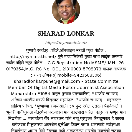
SHARAD LONKAR
https://mymarathi.net/
पुण्याचे स्वतंत्र ,पहिले,ऑनलाइन मराठी न्यूज पोर्टल..
http://mymarathi.net/ पुणे महापालिकेची मुख्य सभा लाईव्ह करणारे
सर्वात पहिले न्यूज पोर्टल .. C.G.Registration No.MSME/ MH- 26-
0179354,M.G. RC No. DCL 2131000315798079 मालक-संपादक
: शरद लोणकर( mobile-9423508306)
sharadlonkarpune@gmail.com - State Committe
Member Of Digital Media Editor Journalist Association
Maharshtra *1984 पासून पुण्यात पत्रकारिता, *आजीव सभासद -
अखिल भारतीय मराठी चित्रपट महामंडळ, *आजीव सभासद - महाराष्ट्र
साहित्य परिषद, *पुण्याच्या रस्त्याखाली ३० फुट खोल उतरून पेशवेकालीन
भुयारी पाणीपुरवठा यंत्रणेचा प्रत्यक्षात माग काढणारा पहिला पत्रकार म्हणून मान
मिळविला ... *स्वातंत्र्य वीर सावरकर यांचे नातू प्रफुल्ल चिपळूणकर हे सारस
बागेजवळ भिक्षुकाच्या अवस्थेत दुर्लक्षित जिवन जगत असल्याचे सर्वप्रथम
निदर्शनास आणून दिले *इराक मध्ये अडकलेल्या भारतीय मजुरांची सुटका