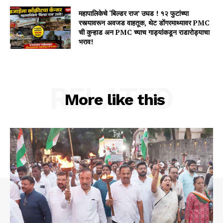
महापालिकेचे ‘बिल्डर राज’ उघड ! १२ फुटांच्या
रस्त्यावरून अवजड वाहतूक, थेट डोंगरमाथ्यावर PMC
ची कुऱ्हाड अन PMC च्याच गाड्यांकडून राडारोड्याचा
भराव!
RELATED
More like this