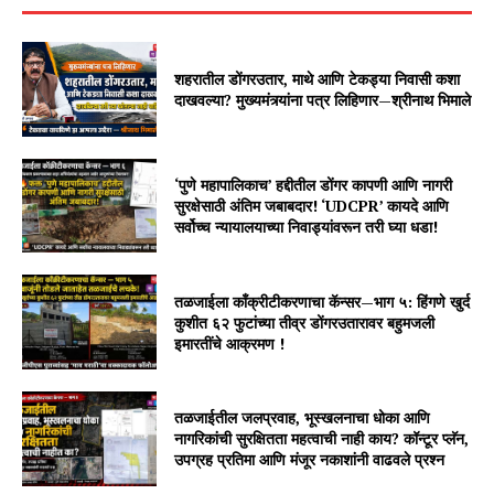
शहरातील डोंगरउतार, माथे आणि टेकड्या निवासी कशा
दाखवल्या? मुख्यमंत्र्यांना पत्र लिहिणार—श्रीनाथ भिमाले
‘पुणे महापालिकाच’ हद्दीतील डोंगर कापणी आणि नागरी
सुरक्षेसाठी अंतिम जबाबदार! ‘UDCPR’ कायदे आणि
सर्वोच्च न्यायालयाच्या निवाड्यांवरून तरी घ्या धडा!
तळजाईला काँक्रीटीकरणाचा कॅन्सर—भाग ५: हिंगणे खुर्द
कुशीत ६२ फुटांच्या तीव्र डोंगरउतारावर बहुमजली
इमारतींचे आक्रमण !
तळजाईतील जलप्रवाह, भूस्खलनाचा धोका आणि
नागरिकांची सुरक्षितता महत्वाची नाही काय? कॉन्टूर प्लॅन,
उपग्रह प्रतिमा आणि मंजूर नकाशांनी वाढवले प्रश्न