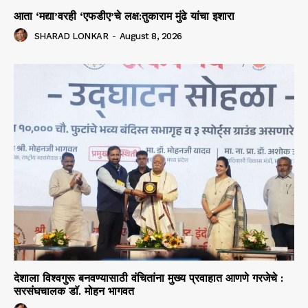
आता ‘मद्या’वरही ‘एफडीए’चे लक्ष:तुकाराम मुंढे यांचा इशारा
SHARAD LONKAR
-
August 8, 2026
देशाला विश्वगुरू बनवण्यासाठी वंचितांना मुख्य प्रवाहात आणणे गरजेचे :
सरसंघचालक डाॅ. मोहन भागवत