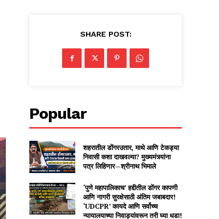
SHARE POST:
Popular
शहरातील डोंगरउतार, माथे आणि टेकड्या
निवासी कशा दाखवल्या? मुख्यमंत्र्यांना
पत्र लिहिणार—श्रीनाथ भिमाले
‘पुणे महापालिकाच’ हद्दीतील डोंगर कापणी
आणि नागरी सुरक्षेसाठी अंतिम जबाबदार!
‘UDCPR’ कायदे आणि सर्वोच्च
न्यायालयाच्या निवाड्यांवरून तरी घ्या धडा!