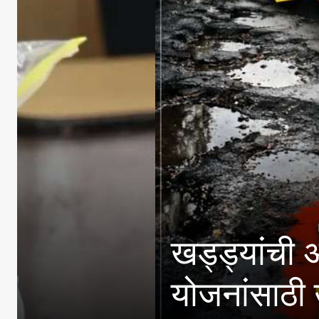
३६ देशांतून २७४ फ
मिळवल्याचा केंद्राचा