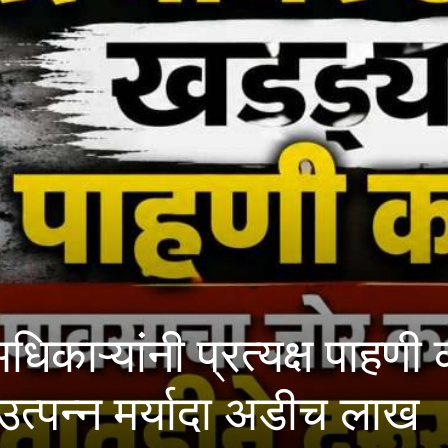
रार आरोपी भारतात; १८ हज
 दावा