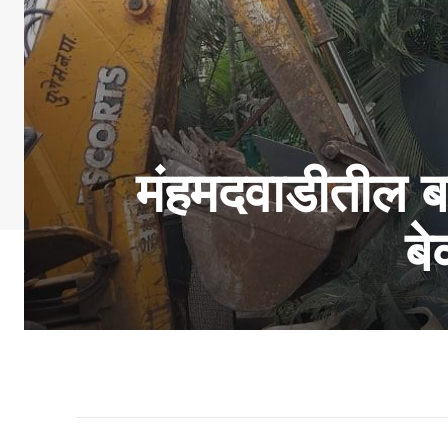
मंहमदवाडीतील बा
ब