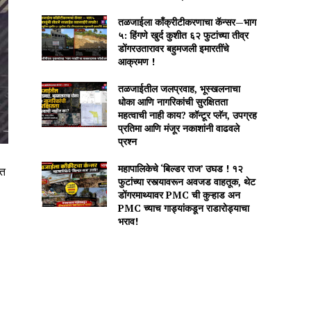
तळजाईला काँक्रीटीकरणाचा कॅन्सर—भाग
५: हिंगणे खुर्द कुशीत ६२ फुटांच्या तीव्र
डोंगरउतारावर बहुमजली इमारतींचे
आक्रमण !
तळजाईतील जलप्रवाह, भूस्खलनाचा
धोका आणि नागरिकांची सुरक्षितता
महत्वाची नाही काय? कॉन्टूर प्लॅन, उपग्रह
प्रतिमा आणि मंजूर नकाशांनी वाढवले
प्रश्न
महापालिकेचे ‘बिल्डर राज’ उघड ! १२
्त
फुटांच्या रस्त्यावरून अवजड वाहतूक, थेट
डोंगरमाथ्यावर PMC ची कुऱ्हाड अन
PMC च्याच गाड्यांकडून राडारोड्याचा
भराव!