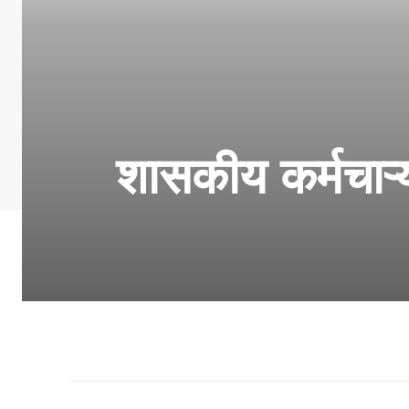
शासकीय कर्मचाऱ्या