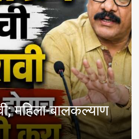
िला-बालकल्याण