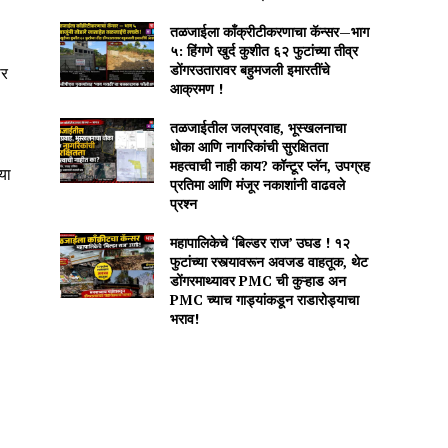
तळजाईला काँक्रीटीकरणाचा कॅन्सर—भाग
५: हिंगणे खुर्द कुशीत ६२ फुटांच्या तीव्र
डोंगरउतारावर बहुमजली इमारतींचे
ार
आक्रमण !
तळजाईतील जलप्रवाह, भूस्खलनाचा
धोका आणि नागरिकांची सुरक्षितता
महत्वाची नाही काय? कॉन्टूर प्लॅन, उपग्रह
या
प्रतिमा आणि मंजूर नकाशांनी वाढवले
प्रश्न
महापालिकेचे ‘बिल्डर राज’ उघड ! १२
फुटांच्या रस्त्यावरून अवजड वाहतूक, थेट
डोंगरमाथ्यावर PMC ची कुऱ्हाड अन
PMC च्याच गाड्यांकडून राडारोड्याचा
भराव!