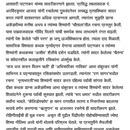
आसावरी पाटणकर यांच्या सादरीकरणाने झालाा. प्रसिद्ध तबलावादक पं.
अरविंदकुमार आजाद यांनी रचलेल्या गुुुुरूवंदनेवर लयबद्ध नृत्याविष्कार सादर
करत त्यांनी वातावरणात अधिक प्रसन्नता आणली. त्यानंतर सुकृति डान्स
अकॅडमीच्या मनीषा अभय व त्यांच्या शिष्यांनी ‘चौताला’तील रचना प्रस्तुत केली.
यास पखवाजवादक गोविंद भिलारे यांची समर्पक साथ लाभल्याने रंगत वाढली.
त्यांनी पेश केलेले ‘यति परण’ हा जणू ऊर्जाविष्कारच होता. त्याला दाद मिळाली.
सामाजिक विषयाला कथक नृत्योद्गार देणाऱ्या आसावरी पाटणकर व त्यांच्या
शिष्यांनी कथकच्या ‘असीम’ शैलीचे दर्शन घडविले. त्यांनी सादर केलेल्या ‘चैतन्य’
या संवेदनशील कलाकृतीने रसिकांना अंतर्मुख केले.
‘सज धज सजन मिलन चली’ ही ‘अभिसारिका नायिका’ आभा वांबुरकर यांनी
साभिनय व पद्न्यासाातून रसिकांसमोर उलगडली. त्यानंतर ‘राग सागर’मधील
रचना `नृत्यभारती’च्या शिष्यांनी सादर करत पहिल्या पर्वाची सांगता केली.
दीक्षा कथक डान्स अकॅडमीच्या आभा वांबुरकर व त्यांच्या शिष्यांनी सादर केलेल्या
शिववंदनेने दुसऱ्या पर्वाची सुरुवात झाली. त्यांचे ‘रूप धमार’ मधील सादरीकरण
सर्वांना भावले. ‘कॅलिडोस्कोप’ हा यमन रागातील तराणा व निसर्गाच्या बदलत्या
रूपाचे वर्णन करणाऱ्या ‘ऋतुगान’ या अजरामर रचनेचे ही सादरीकरण झाले.
रोहिणीताईंची ही मूळ रचना असून ती पुढील पिढीपर्यंत पोहोचविण्यासाठी ज्येष्ठ
शिष्या नीलिमा अध्ये यांनी मोलाचे परिश्रम घेतले. या प्रस्तुतीने मैफलीची
आगळीच उंची गाठली.ताल आणि लयीप्रमाणेच साहित्यावरही प्रभुत्व असलेल्या