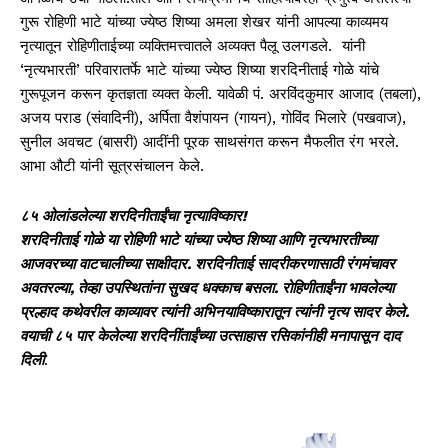
गुरू रोहिणी भाटे यांच्या ज्येष्ठ शिष्या अमला शेखर यांनी आपल्या काव्यमय
नृत्यातून रोहिणीताईच्या व्यक्तिमत्त्वातले अव्यक्त पैलू उलगडले. यांनी
‘नृत्यभारती’ परिवारातर्फे भाटे यांच्या ज्येष्ठ शिष्या शरदिनीताई गोळे यांचे
गुरूपूजन करून कृतज्ञता व्यक्त केली. यावेळी पं. अरविंदकुमार आजाद (तबला),
अजय पराड (संवादिनी), अर्पिता वैशंपायन (गायन), गोविंद भिलारे (पखवाज),
सुनील अवचट (बासरी) आदींनी पूरक साथसंगत करून मैफलीत रंग भरले.
आभा औटी यांनी सूत्रसंचालन केले.
८५ ओलांडलेल्या शरदिनीताईंचा नृत्याविष्कार!
शरदिनीताई गोळे या रोहिणी भाटे यांच्या ज्येष्ठ शिष्या आणि नृत्यभारतीच्या
आजवरच्या वाटचालीच्या साक्षीदार. शरदिनीताई सादरीकरणासाठी रंगमंचावर
अवतरल्या, तेव्हा उपस्थितांना सुखद धक्काच बसला. रोहिणीताईंना भावलेल्या
प्रल्हाद कथेवरील काव्यावर त्यांनी अभिनयाविष्कारातून त्यांनी नृत्य सादर केले.
वयाची ८५ पार केलेल्या शरदिनींताईंच्या उत्साहास रसिकांनीही मनापासून दाद
दिली
.