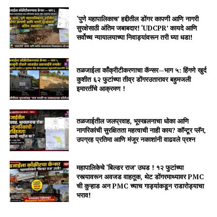
‘पुणे महापालिकाच’ हद्दीतील डोंगर कापणी आणि नागरी
सुरक्षेसाठी अंतिम जबाबदार! ‘UDCPR’ कायदे आणि
सर्वोच्च न्यायालयाच्या निवाड्यांवरून तरी घ्या धडा!
तळजाईला काँक्रीटीकरणाचा कॅन्सर—भाग ५: हिंगणे खुर्द
कुशीत ६२ फुटांच्या तीव्र डोंगरउतारावर बहुमजली
इमारतींचे आक्रमण !
तळजाईतील जलप्रवाह, भूस्खलनाचा धोका आणि
नागरिकांची सुरक्षितता महत्वाची नाही काय? कॉन्टूर प्लॅन,
उपग्रह प्रतिमा आणि मंजूर नकाशांनी वाढवले प्रश्न
महापालिकेचे ‘बिल्डर राज’ उघड ! १२ फुटांच्या
रस्त्यावरून अवजड वाहतूक, थेट डोंगरमाथ्यावर PMC
ची कुऱ्हाड अन PMC च्याच गाड्यांकडून राडारोड्याचा
भराव!