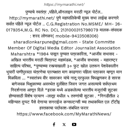
https://mymarathi.net/
पुण्याचे स्वतंत्र ,पहिले,ऑनलाइन मराठी न्यूज पोर्टल..
http://mymarathi.net/ पुणे महापालिकेची मुख्य सभा लाईव्ह करणारे
सर्वात पहिले न्यूज पोर्टल .. C.G.Registration No.MSME/ MH- 26-
0179354,M.G. RC No. DCL 2131000315798079 मालक-संपादक
: शरद लोणकर( mobile-9423508306)
sharadlonkarpune@gmail.com - State Committe
Member Of Digital Media Editor Journalist Association
Maharshtra *1984 पासून पुण्यात पत्रकारिता, *आजीव सभासद -
अखिल भारतीय मराठी चित्रपट महामंडळ, *आजीव सभासद - महाराष्ट्र
साहित्य परिषद, *पुण्याच्या रस्त्याखाली ३० फुट खोल उतरून पेशवेकालीन
भुयारी पाणीपुरवठा यंत्रणेचा प्रत्यक्षात माग काढणारा पहिला पत्रकार म्हणून मान
मिळविला ... *स्वातंत्र्य वीर सावरकर यांचे नातू प्रफुल्ल चिपळूणकर हे सारस
बागेजवळ भिक्षुकाच्या अवस्थेत दुर्लक्षित जिवन जगत असल्याचे सर्वप्रथम
निदर्शनास आणून दिले *इराक मध्ये अडकलेल्या भारतीय मजुरांची सुटका
होण्यासाठी विशेष प्रयत्न -लातूर मधील ५ तरुणांची सुटका . *निगडीतील २
महिन्यात दुप्पट पैसे देणाऱ्या सनराईज कन्सल्टन्सी च्या तथाकथित एल टीटीइ
हस्तकाचा पर्दाफाश-संबधित फरार
https://www.facebook.com/MyMarathiNews/