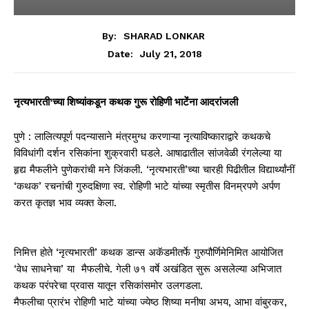
By:
SHARAD LONKAR
July 21, 2018
Date:
नृत्यभारती’च्या शिष्यांकडून कथक गुरू रोहिणी भाटेंंना आदरांजली
पुणे : लालित्यपूर्ण पदन्यासाने मंत्रमुग्ध करणाऱ्या नृत्याविष्काराद्वारे कथकचे
विविधांगी दर्शन रसिकांना शुक्रवारी घडले. आषाढातील सांजवेळी रंगलेल्या या
हृद्य मैफलीने पुणेकरांची मने जिंकली. ‘नृत्यभारती’च्या चारही पिढीतील विद्यार्थ्यांनीं
‘कथक’ रचनांची गुरुदक्षिणा स्व. रोहिणी भाटे यांच्या स्मृतीस विनम्रपणे अर्पण
करत कृतज्ञ भाव व्यक्त केला.
निमित्त होते ‘नृत्यभारती’ कथक डान्स अकॅडमीतर्फे गुरुपौर्णिमेनिमित आयोजित
‘वेध साधनेचा’ या मैफलीचे. गेली ७१ वर्षे अखंडित सुरू असलेल्या अभिजात
कथक परंपरेचा प्रवास यातून रसिकांसमोर उलगडला.
मैफलीचा प्रारंभ रोहिणी भाटे यांच्या ज्येष्ठ शिष्या मनीषा अभय, आभा वांबुरकर,