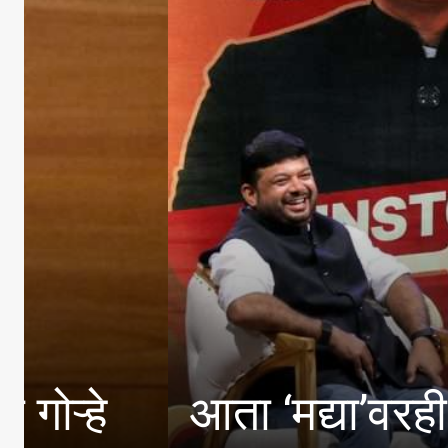
आता ‘मद्या’वरही ‘एफडीए’च