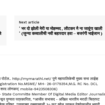
Next article
‘ भर दो झोली मेरी या मोहम्मद , लौटकर मै ना जावूंगा खाली
े
‘ (जुन्या कव्वालीची नवी बहारदार हवा – बजरंगी भाईजान )
्यूज पोर्टल.. http://mymarathi.net/ पुणे महापालिकेची मुख्य सभा लाईव्ह
. C.G.Registration No.MSME/ MH- 26-0179354,M.G. RC No. DCL
 शरद लोणकर( mobile-9423508306)
State Committe Member Of Digital Media Editor Journali
 पुण्यात पत्रकारिता, *आजीव सभासद - अखिल भारतीय मराठी चित्रपट
्य परिषद, *पुण्याच्या रस्त्याखाली ३० फुट खोल उतरून पेशवेकालीन भुयारी