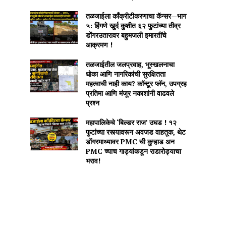
तळजाईला काँक्रीटीकरणाचा कॅन्सर—भाग
५: हिंगणे खुर्द कुशीत ६२ फुटांच्या तीव्र
डोंगरउतारावर बहुमजली इमारतींचे
आक्रमण !
तळजाईतील जलप्रवाह, भूस्खलनाचा
धोका आणि नागरिकांची सुरक्षितता
महत्वाची नाही काय? कॉन्टूर प्लॅन, उपग्रह
प्रतिमा आणि मंजूर नकाशांनी वाढवले
प्रश्न
महापालिकेचे ‘बिल्डर राज’ उघड ! १२
फुटांच्या रस्त्यावरून अवजड वाहतूक, थेट
डोंगरमाथ्यावर PMC ची कुऱ्हाड अन
PMC च्याच गाड्यांकडून राडारोड्याचा
भराव!