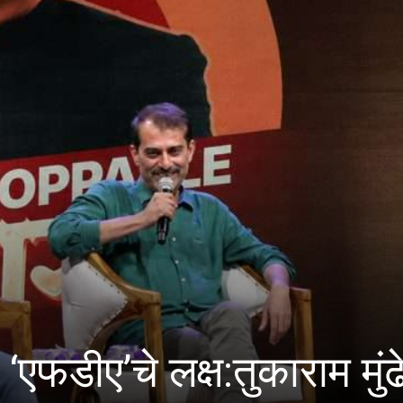
े लक्ष:तुकाराम मुंढे यांचा इ