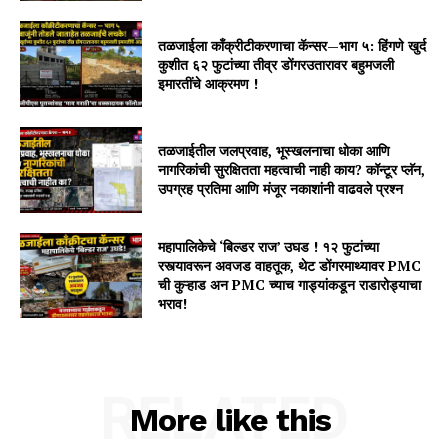
तळजाईला काँक्रीटीकरणाचा कॅन्सर—भाग ५: हिंगणे खुर्द
कुशीत ६२ फुटांच्या तीव्र डोंगरउतारावर बहुमजली
इमारतींचे आक्रमण !
तळजाईतील जलप्रवाह, भूस्खलनाचा धोका आणि
नागरिकांची सुरक्षितता महत्वाची नाही काय? कॉन्टूर प्लॅन,
उपग्रह प्रतिमा आणि मंजूर नकाशांनी वाढवले प्रश्न
महापालिकेचे ‘बिल्डर राज’ उघड ! १२ फुटांच्या
रस्त्यावरून अवजड वाहतूक, थेट डोंगरमाथ्यावर PMC
ची कुऱ्हाड अन PMC च्याच गाड्यांकडून राडारोड्याचा
भराव!
RELATED
More like this