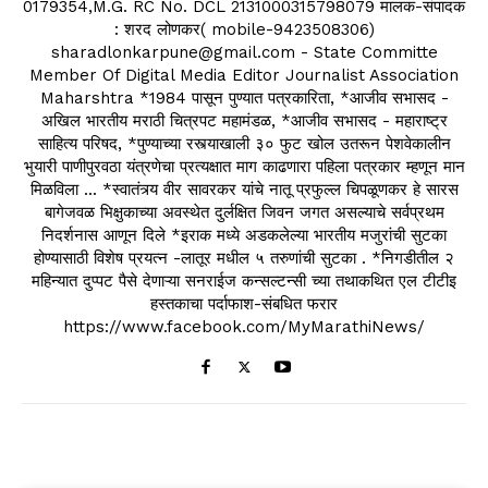
0179354,M.G. RC No. DCL 2131000315798079 मालक-संपादक
: शरद लोणकर( mobile-9423508306)
sharadlonkarpune@gmail.com - State Committe
Member Of Digital Media Editor Journalist Association
Maharshtra *1984 पासून पुण्यात पत्रकारिता, *आजीव सभासद -
अखिल भारतीय मराठी चित्रपट महामंडळ, *आजीव सभासद - महाराष्ट्र
साहित्य परिषद, *पुण्याच्या रस्त्याखाली ३० फुट खोल उतरून पेशवेकालीन
भुयारी पाणीपुरवठा यंत्रणेचा प्रत्यक्षात माग काढणारा पहिला पत्रकार म्हणून मान
मिळविला ... *स्वातंत्र्य वीर सावरकर यांचे नातू प्रफुल्ल चिपळूणकर हे सारस
बागेजवळ भिक्षुकाच्या अवस्थेत दुर्लक्षित जिवन जगत असल्याचे सर्वप्रथम
निदर्शनास आणून दिले *इराक मध्ये अडकलेल्या भारतीय मजुरांची सुटका
होण्यासाठी विशेष प्रयत्न -लातूर मधील ५ तरुणांची सुटका . *निगडीतील २
महिन्यात दुप्पट पैसे देणाऱ्या सनराईज कन्सल्टन्सी च्या तथाकथित एल टीटीइ
हस्तकाचा पर्दाफाश-संबधित फरार
https://www.facebook.com/MyMarathiNews/