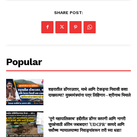
SHARE POST:
Popular
शहरातील डोंगरउतार, माथे आणि टेकड्या निवासी कशा
दाखवल्या? मुख्यमंत्र्यांना पत्र लिहिणार—श्रीनाथ भिमाले
‘पुणे महापालिकाच’ हद्दीतील डोंगर कापणी आणि नागरी
सुरक्षेसाठी अंतिम जबाबदार! ‘UDCPR’ कायदे आणि
सर्वोच्च न्यायालयाच्या निवाड्यांवरून तरी घ्या धडा!