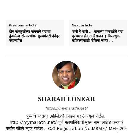
Previous article
Next article
दोन संस्कृतींच्या संगमाने यंदाचा
पाणी रे पाणी … मानाच्या गणपतींचे यंदा
कुंभमेळा संस्मरणीय- मुख्यमंत्री देवेंद्र
प्रथमच हौदात विसर्जन । मिरवणूक
फडणवीस
बंदोबस्तासाठी पोलिस सज्ज …
SHARAD LONKAR
https://mymarathi.net/
पुण्याचे स्वतंत्र ,पहिले,ऑनलाइन मराठी न्यूज पोर्टल..
http://mymarathi.net/ पुणे महापालिकेची मुख्य सभा लाईव्ह करणारे
सर्वात पहिले न्यूज पोर्टल .. C.G.Registration No.MSME/ MH- 26-