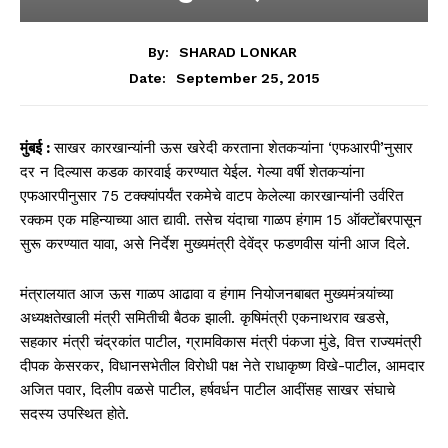
By:
SHARAD LONKAR
September 25, 2015
Date:
मुंबई :
साखर कारखान्यांनी ऊस खरेदी करताना शेतकऱ्यांना ‘एफआरपी’नुसार
दर न दिल्यास कडक कारवाई करण्यात येईल. गेल्या वर्षी शेतकऱ्यांना
एफआरपीनुसार 75 टक्क्यांपर्यंत रकमेचे वाटप केलेल्या कारखान्यांनी उर्वरित
रक्कम एक महिन्याच्या आत द्यावी. तसेच यंदाचा गाळप हंगाम 15 ऑक्टोंबरपासून
सुरू करण्यात यावा, असे निर्देश मुख्यमंत्री देवेंद्र फडणवीस यांनी आज दिले.
मंत्रालयात आज ऊस गाळप आढावा व हंगाम नियोजनबाबत मुख्यमंत्र्यांच्या
अध्यक्षतेखाली मंत्री समितीची बैठक झाली. कृषिमंत्री एकनाथराव खडसे,
सहकार मंत्री चंद्रकांत पाटील, ग्रामविकास मंत्री पंकजा मुंडे, वित्त राज्यमंत्री
दीपक केसरकर, विधानसभेतील विरोधी पक्ष नेते राधाकृष्ण विखे-पाटील, आमदार
अजित पवार, दिलीप वळसे पाटील, हर्षवर्धन पाटील आदींसह साखर संघाचे
सदस्य उपस्थित होते.