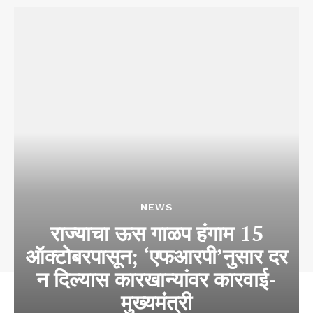
NEWS
राज्याचा ऊस गाळप हंगाम 15
ऑक्टोबरपासून; ‘एफआरपी’नुसार दर
न दिल्यास कारखान्यांवर कारवाई-
मुख्यमंत्री