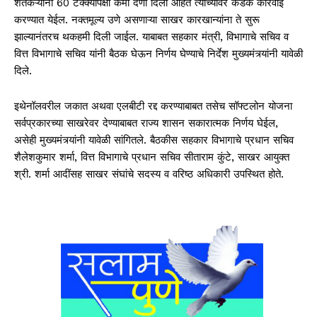
शेतकऱ्यांना 60 टक्क्यांपेक्षा कमी देणी दिली आहेत त्यांच्यावर कडक कारवाई
करण्यात येईल. नक्तमूल्य उणे असणाऱ्या साखर कारखान्यांना ते सुरू
झाल्यानंतरच थकहमी दिली जाईल. याबाबत सहकार मंत्री, विभागाचे सचिव व
वित्त विभागाचे सचिव यांनी बैठक घेऊन निर्णय घेण्याचे निर्देश मुख्यमंत्र्यांनी यावेळी
दिले.
इथेनॉलवरील जकात अथवा एलबीटी रद्द करण्याबाबत तसेच सॉफ्टलोन योजना
सर्वप्रकारच्या साखरेवर देण्याबाबत राज्य शासन सकारात्मक निर्णय घेईल,
असेही मुख्यमंत्र्यांनी यावेळी सांगितले. बैठकीस सहकार विभागाचे प्रधान सचिव
शैलेशकुमार शर्मा, वित्त विभागाचे प्रधान सचिव सीताराम कुंटे, साखर आयुक्त
श्री. शर्मा आदींसह साखर संघांचे सदस्य व वरिष्ठ अधिकारी उपस्थित होते.