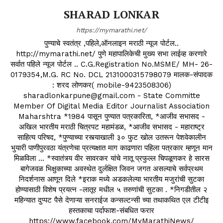
SHARAD LONKAR
https://mymarathi.net/
पुण्याचे स्वतंत्र ,पहिले,ऑनलाइन मराठी न्यूज पोर्टल..
http://mymarathi.net/ पुणे महापालिकेची मुख्य सभा लाईव्ह करणारे
सर्वात पहिले न्यूज पोर्टल .. C.G.Registration No.MSME/ MH- 26-
0179354,M.G. RC No. DCL 2131000315798079 मालक-संपादक
: शरद लोणकर( mobile-9423508306)
sharadlonkarpune@gmail.com - State Committe
Member Of Digital Media Editor Journalist Association
Maharshtra *1984 पासून पुण्यात पत्रकारिता, *आजीव सभासद -
अखिल भारतीय मराठी चित्रपट महामंडळ, *आजीव सभासद - महाराष्ट्र
साहित्य परिषद, *पुण्याच्या रस्त्याखाली ३० फुट खोल उतरून पेशवेकालीन
भुयारी पाणीपुरवठा यंत्रणेचा प्रत्यक्षात माग काढणारा पहिला पत्रकार म्हणून मान
मिळविला ... *स्वातंत्र्य वीर सावरकर यांचे नातू प्रफुल्ल चिपळूणकर हे सारस
बागेजवळ भिक्षुकाच्या अवस्थेत दुर्लक्षित जिवन जगत असल्याचे सर्वप्रथम
निदर्शनास आणून दिले *इराक मध्ये अडकलेल्या भारतीय मजुरांची सुटका
होण्यासाठी विशेष प्रयत्न -लातूर मधील ५ तरुणांची सुटका . *निगडीतील २
महिन्यात दुप्पट पैसे देणाऱ्या सनराईज कन्सल्टन्सी च्या तथाकथित एल टीटीइ
हस्तकाचा पर्दाफाश-संबधित फरार
https://www.facebook.com/MyMarathiNews/