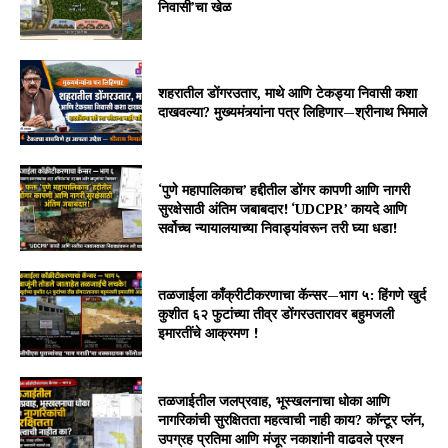
निवासी’चा खेळ
शहरातील डोंगरउतार, माथे आणि टेकड्या निवासी कशा
दाखवल्या? मुख्यमंत्र्यांना पत्र लिहिणार—श्रीनाथ भिमाले
‘पुणे महापालिकाच’ हद्दीतील डोंगर कापणी आणि नागरी
सुरक्षेसाठी अंतिम जबाबदार! ‘UDCPR’ कायदे आणि
सर्वोच्च न्यायालयाच्या निवाड्यांवरून तरी घ्या धडा!
तळजाईला काँक्रीटीकरणाचा कॅन्सर—भाग ५: हिंगणे खुर्द
कुशीत ६२ फुटांच्या तीव्र डोंगरउतारावर बहुमजली
इमारतींचे आक्रमण !
तळजाईतील जलप्रवाह, भूस्खलनाचा धोका आणि
नागरिकांची सुरक्षितता महत्वाची नाही काय? कॉन्टूर प्लॅन,
उपग्रह प्रतिमा आणि मंजूर नकाशांनी वाढवले प्रश्न