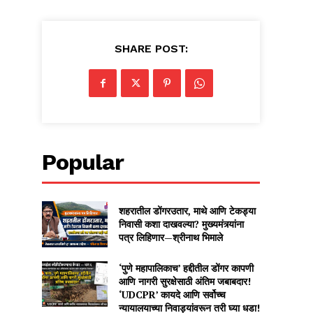
SHARE POST:
Popular
शहरातील डोंगरउतार, माथे आणि टेकड्या
निवासी कशा दाखवल्या? मुख्यमंत्र्यांना
पत्र लिहिणार—श्रीनाथ भिमाले
‘पुणे महापालिकाच’ हद्दीतील डोंगर कापणी
आणि नागरी सुरक्षेसाठी अंतिम जबाबदार!
‘UDCPR’ कायदे आणि सर्वोच्च
न्यायालयाच्या निवाड्यांवरून तरी घ्या धडा!