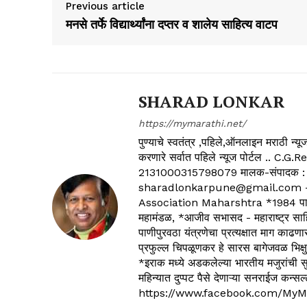
Previous article
मनसे तर्फे विद्यार्थ्यांना दप्तर व शालेय साहित्य वाटप
SHARAD LONKAR
https://mymarathi.net/
पुण्याचे स्वतंत्र ,पहिले,ऑनलाइन मराठी न
करणारे सर्वात पहिले न्यूज पोर्टल .
2131000315798079 मालक-संपादक :
sharadlonkarpune@gmail.com - 
Association Maharshtra *1984 पासून
महामंडळ, *आजीव सभासद - महाराष्ट्र साहित
पाणीपुरवठा यंत्रणेचा प्रत्यक्षात माग काढणा
प्रफुल्ल चिपळूणकर हे सारस बागेजवळ भिक्षु
*इराक मध्ये अडकलेल्या भारतीय मजुरांची स
महिन्यात दुप्पट पैसे देणाऱ्या सनराईज कन
https://www.facebook.com/MyM