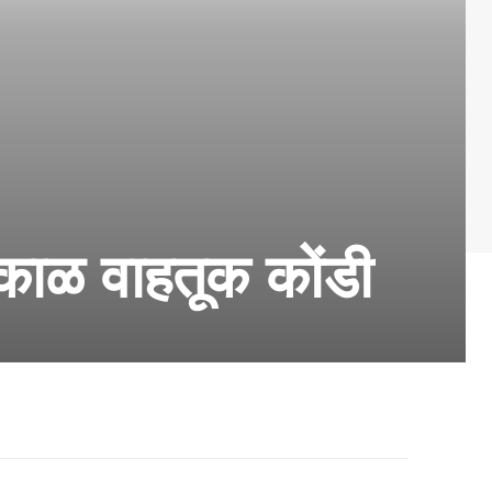
काळ वाहतूक कोंडी