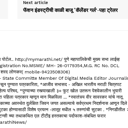
Next article
फॅशन इंडस्ट्रीची काळी बाजू ‘कॅलेंडर गर्ल’-पहा ट्रेलर
्यूज पोर्टल.. http://mymarathi.net/ पुणे महापालिकेची मुख्य सभा लाईव्ह
. C.G.Registration No.MSME/ MH- 26-0179354,M.G. RC No. DCL
 शरद लोणकर( mobile-9423508306)
State Committe Member Of Digital Media Editor Journali
 पुण्यात पत्रकारिता, *आजीव सभासद - अखिल भारतीय मराठी चित्रपट
्य परिषद, *पुण्याच्या रस्त्याखाली ३० फुट खोल उतरून पेशवेकालीन भुयारी
रा पहिला पत्रकार म्हणून मान मिळविला ... *स्वातंत्र्य वीर सावरकर यांचे नातू
काच्या अवस्थेत दुर्लक्षित जिवन जगत असल्याचे सर्वप्रथम निदर्शनास आणून दिले
ुटका होण्यासाठी विशेष प्रयत्न -लातूर मधील ५ तरुणांची सुटका . *निगडीतील 
्सल्टन्सी च्या तथाकथित एल टीटीइ हस्तकाचा पर्दाफाश-संबधित फरार
arathiNews/