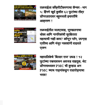
तळजाईला काँक्रीटीकरणाचा कॅन्सर—भाग
५: हिंगणे खुर्द कुशीत ६२ फुटांच्या तीव्र
डोंगरउतारावर बहुमजली इमारतींचे
आक्रमण !
तळजाईतील जलप्रवाह, भूस्खलनाचा
धोका आणि नागरिकांची सुरक्षितता
महत्वाची नाही काय? कॉन्टूर प्लॅन, उपग्रह
प्रतिमा आणि मंजूर नकाशांनी वाढवले
प्रश्न
महापालिकेचे ‘बिल्डर राज’ उघड ! १२
फुटांच्या रस्त्यावरून अवजड वाहतूक, थेट
डोंगरमाथ्यावर PMC ची कुऱ्हाड अन
PMC च्याच गाड्यांकडून राडारोड्याचा
भराव!