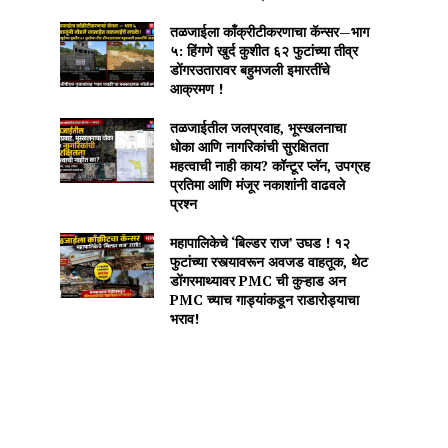
तळजाईला काँक्रीटीकरणाचा कॅन्सर—भाग
५: हिंगणे खुर्द कुशीत ६२ फुटांच्या तीव्र
डोंगरउतारावर बहुमजली इमारतींचे
आक्रमण !
तळजाईतील जलप्रवाह, भूस्खलनाचा
धोका आणि नागरिकांची सुरक्षितता
महत्वाची नाही काय? कॉन्टूर प्लॅन, उपग्रह
प्रतिमा आणि मंजूर नकाशांनी वाढवले
प्रश्न
महापालिकेचे ‘बिल्डर राज’ उघड ! १२
फुटांच्या रस्त्यावरून अवजड वाहतूक, थेट
डोंगरमाथ्यावर PMC ची कुऱ्हाड अन
PMC च्याच गाड्यांकडून राडारोड्याचा
भराव!