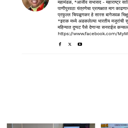
महामंडळ, *आजीव सभासद - महाराष्ट्र साहित
पाणीपुरवठा यंत्रणेचा प्रत्यक्षात माग काढणा
प्रफुल्ल चिपळूणकर हे सारस बागेजवळ भिक्षु
*इराक मध्ये अडकलेल्या भारतीय मजुरांची स
महिन्यात दुप्पट पैसे देणाऱ्या सनराईज कन
https://www.facebook.com/MyM