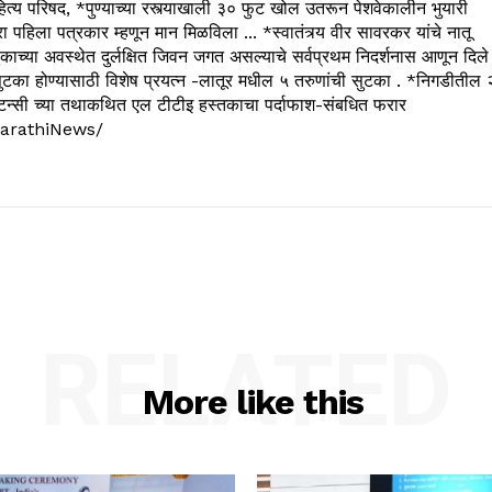
्य परिषद, *पुण्याच्या रस्त्याखाली ३० फुट खोल उतरून पेशवेकालीन भुयारी
रा पहिला पत्रकार म्हणून मान मिळविला ... *स्वातंत्र्य वीर सावरकर यांचे नातू
काच्या अवस्थेत दुर्लक्षित जिवन जगत असल्याचे सर्वप्रथम निदर्शनास आणून दिले
ुटका होण्यासाठी विशेष प्रयत्न -लातूर मधील ५ तरुणांची सुटका . *निगडीतील 
्सल्टन्सी च्या तथाकथित एल टीटीइ हस्तकाचा पर्दाफाश-संबधित फरार
arathiNews/
RELATED
More like this