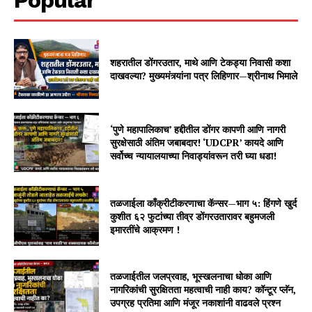
शहरातील डोंगरउतार, माथे आणि टेकड्या निवासी कशा
दाखवल्या? मुख्यमंत्र्यांना पत्र लिहिणार—श्रीनाथ भिमाले
‘पुणे महापालिकाच’ हद्दीतील डोंगर कापणी आणि नागरी
सुरक्षेसाठी अंतिम जबाबदार! ‘UDCPR’ कायदे आणि
सर्वोच्च न्यायालयाच्या निवाड्यांवरून तरी घ्या धडा!
तळजाईला काँक्रीटीकरणाचा कॅन्सर—भाग ५: हिंगणे खुर्द
कुशीत ६२ फुटांच्या तीव्र डोंगरउतारावर बहुमजली
इमारतींचे आक्रमण !
तळजाईतील जलप्रवाह, भूस्खलनाचा धोका आणि
नागरिकांची सुरक्षितता महत्वाची नाही काय? कॉन्टूर प्लॅन,
उपग्रह प्रतिमा आणि मंजूर नकाशांनी वाढवले प्रश्न