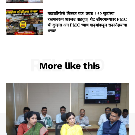
महापालिकेचे ‘बिल्डर राज’ उघड ! १२ फुटांच्या
रस्त्यावरून अवजड वाहतूक, थेट डोंगरमाथ्यावर PMC
ची कुऱ्हाड अन PMC च्याच गाड्यांकडून राडारोड्याचा
भराव!
RELATED
More like this