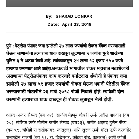
By:
SHARAD LONKAR
April 23, 2018
Date:
पुणे : पेट्रोल पंपावर जमा झालेली २७ लाख रुपयांची रोकड बँकेत भरण्यासाठी
घेऊन जाणाऱ्यांना हत्याराचा धाक दाखवून लुटणाऱ्या ५ जणांना गुन्हे शाखेच्या
युनिट ३ ने अटक केली आहे. त्यांच्याकडून २४ लाख १२ हजार १५० रुपये
धनकवडी भागातील शंकर महाराज मठाशेजारी
हस्तगत करण्यात आले आहेत़.
असणाऱ्या पेट्रोलपंपावर काम करणारे बर्नाटदास अँथोनी हे पंपावर जमा
झालेली २७ लाख ५९ हजार रुपयांची रोकड घेऊन भवानी पेठेतील बँकेत
भरण्यासाठी मोटारीने २६ मार्च २०१८ रोजी निघाले होते़. त्यावेळी दोन
तरुणांनी हत्याराचा धाक दाखवून ही रोकड लुबाडून नेली होती़.
आहद अन्वर सैय्यद (वय २२), साकीब मेहबुब चौधरी ऊर्फ लतील बागवान (वय
२०), तौसिफ ऊर्फ मोसीन जमीर सैय्यद (वय२३), जमीर अहमद हुसेन सैय्य
(वय ५९, चौघेही रा़ संतोषनगर, कात्रज) आणि सुरज ऊर्फ मोटा ऊर्फ दस्तगीर
शमशुद्दीन यालगी (वय १९, रा़. टिळेनगर, कोंढवा रोड, कात्रज) अशी त्यांची