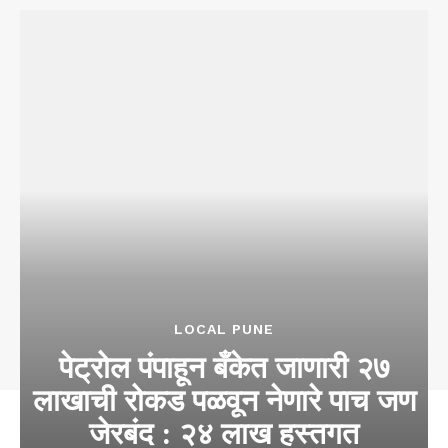
LOCAL PUNE
पेट्रोल पंपाहून बँकेत जाणारी २७
लाखाची रोकड पळवून नेणारे पाच जण
जेरबंद : २४ लाख हस्तगत