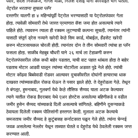
पवार, संदेश निकाळजे, नागेश माळी, निलेश देसाई यांनी कारवाईत भाग घेतला.
पेट्रोल भरताना सुचला प्लॅन
दस्तगीर यालगी हा ४ महिन्यांपूर्वी पेट्रोल भरण्यासाठी या पेट्रोलपंपावर गेला
होता़. त्यावेळी सोमवारी तेथे जास्त प्रमाणात कॅश जमा होत असल्याचे त्याने
पाहिले होते़. त्यावरुन त्याला ही रक्कम लुटण्याची कल्पना सुचली़. त्यानंतर त्यांनी
यासाठी संपूर्ण ड्रेस नव्याने खरेदी केले़ सिम कार्ड, मोबाईल, हँडसेट खरेदी
करुन मोटारसायकल चोरली होती़. त्यानंतर दोन ते तीन सोमवारी त्यांचा हा प्लॅन
फसला होता़. साकीब मेहबुब चौधरी याने २६ मार्च ला टेहाळणी करुन
पेट्रोलपंपावरील लोक कधी बाहेर पडतात, याची वाट पहात थांबला होता़ ते बाहेर
पडताच मोटार आडवी घालून त्यांच्या मोटारीला अडवत पुढे नेले होते़. त्यांची
मोटार कोंढवा बिबवेवाडी रोडवर आल्यावर दुचाकीवरील दोघांनी हत्याराचा धाक
दाखवत त्यांच्याकडील रोकड घेऊन ते पसार झाले होते़. ते देहुरोडला गेले़. तेथून
ते बंगलूर, हुमनाबाद, गुलबर्गा येथे केले़ तौसिफ सैय्यद याला अटक केल्यावर
त्याने यातील रोकड हैदराबाद येथे एअर होस्टेस असलेल्या बहिणीकडे व वडील
जमीर हुसेन सैय्यद यांच्याकडे दिली असल्याचे सांगितले़. बहिणीने दुसºयाकडे
ठेवायला दिलेली रक्कम पोलिसांनी हस्तगत केली़. मुलाला अटक केल्याचे
समजताच जमीर सैय्यद हे कुटुंबासह कर्नाटकात पळून गेले होते़. त्यांना चेन्नई
जवळ असलेल्या नेल्लोर येथून ताब्यात घेतले व देहुरोड येथे ठेवलेली रक्कम जप्त
करण्यात आली़.