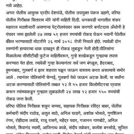
नावे आहेत़.
अप्पर पोलीस आयुत्क प्रदीप देशपांडे, पोलीस उपायुक्त पंकज डहाणे, वरिष्ठ
पोलीस निरीक्षक सिताराम मोरे यांनी माहिती दिली़. धनकवडी भागातील शंकर
महाराज मठाशेजारी असणाऱ्या पेट्रोलपंपावर काम करणारे बर्नाटदास अँथोनी हे
पंपावर जमा झालेली २७ लाख ५९ हजार रुपयांची रोकड घेऊन भवानी पेठेतील
बँकेत भरण्यासाठी मोटारीने २६ मार्च २०१८ रोजी निघाले होते़. त्यावेळी दोन
तरुणांनी हत्याराचा धाक दाखवून ही रोकड लुबाडून नेली होती़.पोलिसांना
मिळालेल्या सीसीटीव्ही फुटेज माहितीवरून, गुन्हे शाखेकडून गुन्ह्याचा तपास
करण्यात येत होता. त्यावेळी गुन्हा केल्यानंतर सर्व जण बंगळुरु, हैदराबाद,
हुमनाबाद, गुलबर्गा व इतर शहरात पळून जाऊन वास्तव्य करत असल्याचे समोर
आले . त्यानंतर पोलिसांनी चेन्नई, गुलबर्गा येथे जाऊन अटक केली. या सर्वांना
अटक करण्यासाठी पोलिसांनी तब्बल १२ ते १५ हजार किलोमीटरचा प्रवास
करून त्यांच्याकडून गुन्ह्यात लुबाडलेली २४ लाख १२ हजार १५० रुपयांची
रोकड जप्त केली.
वरिष्ठ पोलिस निरीक्षक शकुर सय्यद, सहायक निरीक्षक रविंद्र बाबर, पोलीस
कर्मचारी संदीप राठोड, अतुल साठे, अनिल घाडगे, अशोक भोसले, गुणशिंलन
रंगम, रोहीदास लवांडे, राजू रासगे, महेंद्र पवार, गजानन गाणबोटे, अनिल
भोसले, शिवानंद स्वामी, आजिनाथ काळे, संदीप तळेकर, कल्पेश बनसोडे, सुजित