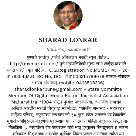
SHARAD LONKAR
https://mymarathi.net/
पुण्याचे स्वतंत्र ,पहिले,ऑनलाइन मराठी न्यूज पोर्टल..
http://mymarathi.net/ पुणे महापालिकेची मुख्य सभा लाईव्ह करणारे
सर्वात पहिले न्यूज पोर्टल .. C.G.Registration No.MSME/ MH- 26-
0179354,M.G. RC No. DCL 2131000315798079 मालक-संपादक
: शरद लोणकर( mobile-9423508306)
sharadlonkarpune@gmail.com - State Committe
Member Of Digital Media Editor Journalist Association
Maharshtra *1984 पासून पुण्यात पत्रकारिता, *आजीव सभासद -
अखिल भारतीय मराठी चित्रपट महामंडळ, *आजीव सभासद - महाराष्ट्र
साहित्य परिषद, *पुण्याच्या रस्त्याखाली ३० फुट खोल उतरून पेशवेकालीन
भुयारी पाणीपुरवठा यंत्रणेचा प्रत्यक्षात माग काढणारा पहिला पत्रकार म्हणून मान
मिळविला ... *स्वातंत्र्य वीर सावरकर यांचे नातू प्रफुल्ल चिपळूणकर हे सारस
बागेजवळ भिक्षुकाच्या अवस्थेत दुर्लक्षित जिवन जगत असल्याचे सर्वप्रथम