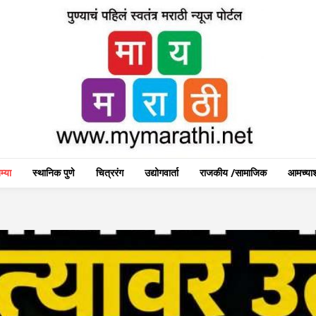
म्या
स्थानिक पुणे
चित्ररंग
उद्योगवार्ता
राजकीय /सामाजिक
आमच्याश