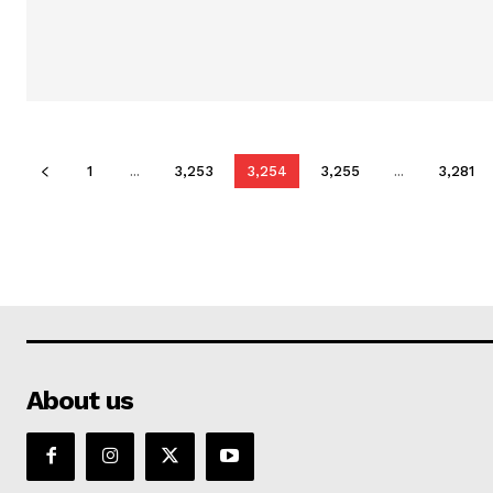
1
...
3,253
3,254
3,255
...
3,281
About us