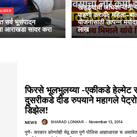
खड्ड्यांची अधिकाऱ्यांनी प्
LIDER
पाहणी करावी; महिला-बा
 सर्व भूसंपादन
योजनांसाठी उत्पन्न मर्या
ंचा आराखडा सादर करा
लाख
फिरसे भूलभुलय्या -एकीकडे हेल्मेट 
दुसरीकडे दीड रुपयाने महागले पेट्र
डिझेल!
SHARAD LONKAR
-
November 13, 2014
NEWS
पुणे- सरकार कोणतेही येवू द्यात पुणे पोलिस आज्ञाधारक च असावेत असे वाटावे या