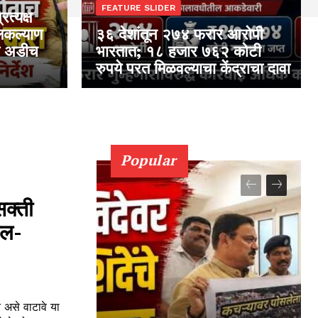
FEATURE SLIDER
रत्यक्ष
लकल्याण
३६ देशांतून २७४ फरार आरोपी
दा अडीच
भारतात; १८ हजार ७६२ कोटी
रुपये परत मिळवल्याचा केंद्राचा दावा
Popular
सक्ती
ोल-