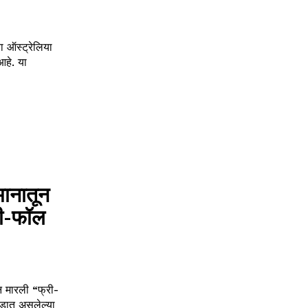
ा ऑस्ट्रेलिया
आहे. या
ानातून
री-फॉल
 मारली “फ्री-