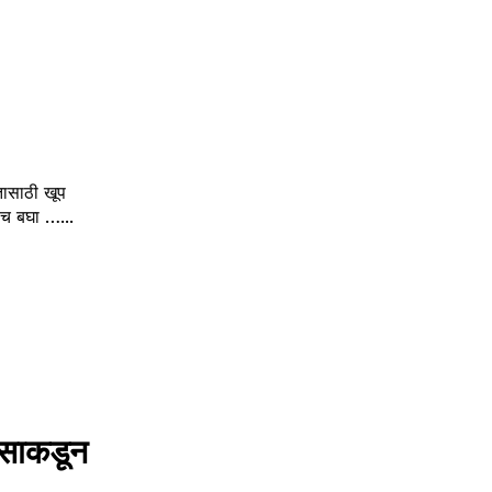
तासाठी खूप
ेच बघा …...
ासाकडून