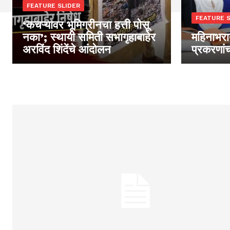
FEATURE SLIDER
FEATURE S
‘कचऱ्यावर भूमिग्रीनचा हत्ती पोसू
नका’; स्थायी समिती सभागृहाबाहेर
महिनाभरात
अरविंद शिंदेंचे आंदोलन
प्रकरणा