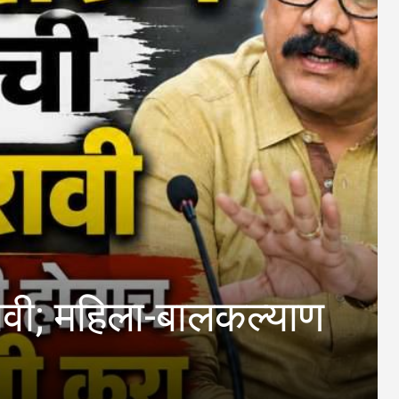
िला-बालकल्याण