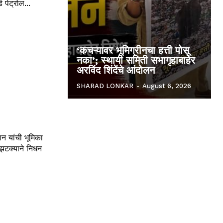
 पेट्रोल...
‘कचऱ्यावर भूमिग्रीनचा हत्ती पोसू
नका’; स्थायी समिती सभागृहाबाहेर
अरविंद शिंदेंचे आंदोलन
SHARAD LONKAR
-
August 6, 2026
न यांची भूमिका
 झटक्याने निधन