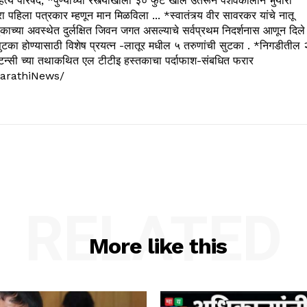
्य परिषद, *पुण्याच्या रस्त्याखाली ३० फुट खोल उतरून पेशवेकालीन भुयारी
रा पहिला पत्रकार म्हणून मान मिळविला ... *स्वातंत्र्य वीर सावरकर यांचे नातू
काच्या अवस्थेत दुर्लक्षित जिवन जगत असल्याचे सर्वप्रथम निदर्शनास आणून दिले
ुटका होण्यासाठी विशेष प्रयत्न -लातूर मधील ५ तरुणांची सुटका . *निगडीतील 
्सल्टन्सी च्या तथाकथित एल टीटीइ हस्तकाचा पर्दाफाश-संबधित फरार
arathiNews/
RELATED
More like this