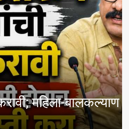
र ७६२ कोटी रुपये परत