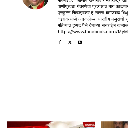
महामंडळ, *आजीव सभासद - महाराष्ट्र साहित
पाणीपुरवठा यंत्रणेचा प्रत्यक्षात माग काढणा
प्रफुल्ल चिपळूणकर हे सारस बागेजवळ भिक्षु
*इराक मध्ये अडकलेल्या भारतीय मजुरांची स
महिन्यात दुप्पट पैसे देणाऱ्या सनराईज कन
https://www.facebook.com/MyM