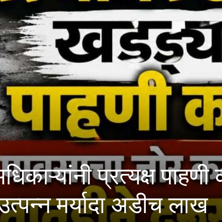
ार आरोपी भारतात; १८ हजा
दावा