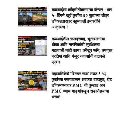
तळजाईला काँक्रीटीकरणाचा कॅन्सर—भाग
५: हिंगणे खुर्द कुशीत ६२ फुटांच्या तीव्र
डोंगरउतारावर बहुमजली इमारतींचे
आक्रमण !
तळजाईतील जलप्रवाह, भूस्खलनाचा
धोका आणि नागरिकांची सुरक्षितता
महत्वाची नाही काय? कॉन्टूर प्लॅन, उपग्रह
प्रतिमा आणि मंजूर नकाशांनी वाढवले
प्रश्न
महापालिकेचे ‘बिल्डर राज’ उघड ! १२
फुटांच्या रस्त्यावरून अवजड वाहतूक, थेट
डोंगरमाथ्यावर PMC ची कुऱ्हाड अन
PMC च्याच गाड्यांकडून राडारोड्याचा
भराव!