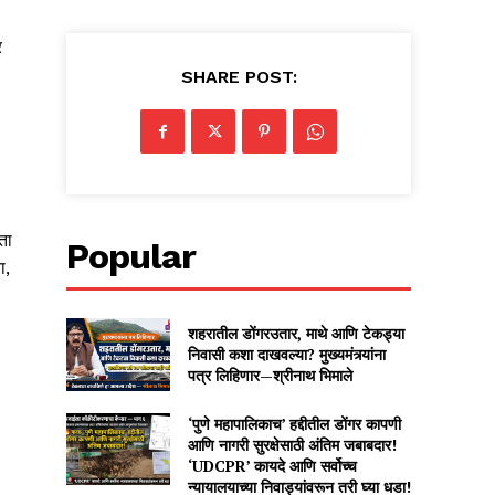
र
SHARE POST:
ता
Popular
ा,
शहरातील डोंगरउतार, माथे आणि टेकड्या
निवासी कशा दाखवल्या? मुख्यमंत्र्यांना
पत्र लिहिणार—श्रीनाथ भिमाले
‘पुणे महापालिकाच’ हद्दीतील डोंगर कापणी
आणि नागरी सुरक्षेसाठी अंतिम जबाबदार!
‘UDCPR’ कायदे आणि सर्वोच्च
न्यायालयाच्या निवाड्यांवरून तरी घ्या धडा!