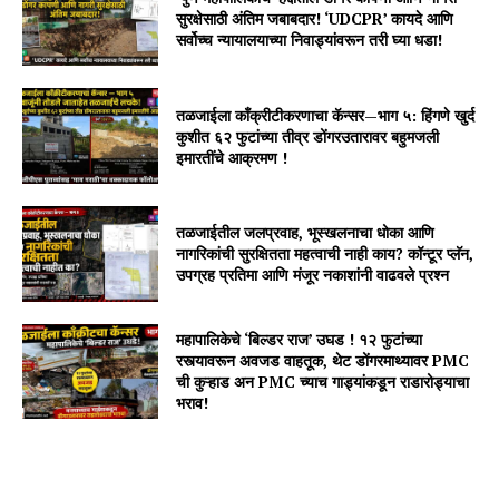
सुरक्षेसाठी अंतिम जबाबदार! ‘UDCPR’ कायदे आणि
सर्वोच्च न्यायालयाच्या निवाड्यांवरून तरी घ्या धडा!
तळजाईला काँक्रीटीकरणाचा कॅन्सर—भाग ५: हिंगणे खुर्द
कुशीत ६२ फुटांच्या तीव्र डोंगरउतारावर बहुमजली
इमारतींचे आक्रमण !
तळजाईतील जलप्रवाह, भूस्खलनाचा धोका आणि
नागरिकांची सुरक्षितता महत्वाची नाही काय? कॉन्टूर प्लॅन,
उपग्रह प्रतिमा आणि मंजूर नकाशांनी वाढवले प्रश्न
महापालिकेचे ‘बिल्डर राज’ उघड ! १२ फुटांच्या
रस्त्यावरून अवजड वाहतूक, थेट डोंगरमाथ्यावर PMC
ची कुऱ्हाड अन PMC च्याच गाड्यांकडून राडारोड्याचा
भराव!