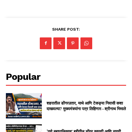
SHARE POST:
Popular
शहरातील डोंगरउतार, माथे आणि टेकड्या निवासी कशा
दाखवल्या? मुख्यमंत्र्यांना पत्र लिहिणार—श्रीनाथ भिमाले
‘पुणे महापालिकाच’ हद्दीतील डोंगर कापणी आणि नागरी