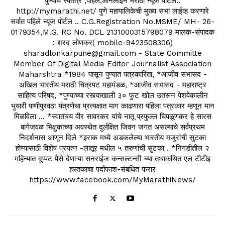
पुण्याचे स्वतंत्र ,पहिले,ऑनलाइन मराठी न्यूज पोर्टल..
http://mymarathi.net/ पुणे महापालिकेची मुख्य सभा लाईव्ह करणारे
सर्वात पहिले न्यूज पोर्टल .. C.G.Registration No.MSME/ MH- 26-
0179354,M.G. RC No. DCL 2131000315798079 मालक-संपादक
: शरद लोणकर( mobile-9423508306)
sharadlonkarpune@gmail.com - State Committe
Member Of Digital Media Editor Journalist Association
Maharshtra *1984 पासून पुण्यात पत्रकारिता, *आजीव सभासद -
अखिल भारतीय मराठी चित्रपट महामंडळ, *आजीव सभासद - महाराष्ट्र
साहित्य परिषद, *पुण्याच्या रस्त्याखाली ३० फुट खोल उतरून पेशवेकालीन
भुयारी पाणीपुरवठा यंत्रणेचा प्रत्यक्षात माग काढणारा पहिला पत्रकार म्हणून मान
मिळविला ... *स्वातंत्र्य वीर सावरकर यांचे नातू प्रफुल्ल चिपळूणकर हे सारस
बागेजवळ भिक्षुकाच्या अवस्थेत दुर्लक्षित जिवन जगत असल्याचे सर्वप्रथम
निदर्शनास आणून दिले *इराक मध्ये अडकलेल्या भारतीय मजुरांची सुटका
होण्यासाठी विशेष प्रयत्न -लातूर मधील ५ तरुणांची सुटका . *निगडीतील २
महिन्यात दुप्पट पैसे देणाऱ्या सनराईज कन्सल्टन्सी च्या तथाकथित एल टीटीइ
हस्तकाचा पर्दाफाश-संबधित फरार
https://www.facebook.com/MyMarathiNews/