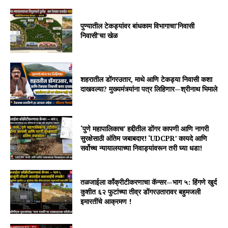
पुण्यातील टेकड्यांवर बांधकाम विभागाचा’निवासी
निवासी’चा खेळ
शहरातील डोंगरउतार, माथे आणि टेकड्या निवासी कशा
दाखवल्या? मुख्यमंत्र्यांना पत्र लिहिणार—श्रीनाथ भिमाले
‘पुणे महापालिकाच’ हद्दीतील डोंगर कापणी आणि नागरी
सुरक्षेसाठी अंतिम जबाबदार! ‘UDCPR’ कायदे आणि
सर्वोच्च न्यायालयाच्या निवाड्यांवरून तरी घ्या धडा!
तळजाईला काँक्रीटीकरणाचा कॅन्सर—भाग ५: हिंगणे खुर्द
कुशीत ६२ फुटांच्या तीव्र डोंगरउतारावर बहुमजली
इमारतींचे आक्रमण !