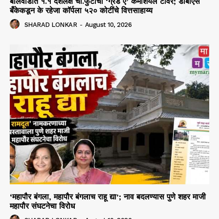
बालेवाडीत १.१ दशलक्ष चौ.फुटांचा ‘ग्रेड ए’ कमर्शियल टॉवर; डीबीएस
बँकेकडून के रहेजा कॉर्पला ५२० कोटींचे वित्तसाहाय्य
SHARAD LONKAR
-
August 10, 2026
‘महापौर बंगला, महापौर बंगलाच राहू द्या’; नाव बदलण्यास पुणे शहर माजी
महापौर संघटनेचा विरोध