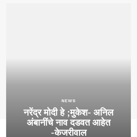
NEWS
नरेंद्र मोदी हे ;मुकेश- अनिल
अंबानींचे नाव दडवत आहेत
-केजरीवाल