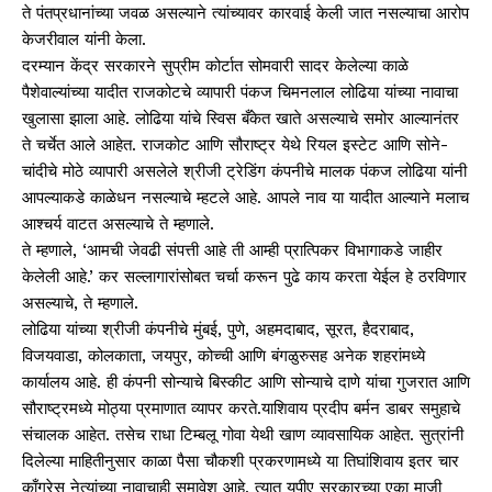
ते पंतप्रधानांच्या जवळ असल्याने त्यांच्यावर कारवाई केली जात नसल्याचा आरोप
केजरीवाल यांनी केला.
दरम्यान केंद्र सरकारने सुप्रीम कोर्टात सोमवारी सादर केलेल्या काळे
पैशेवाल्यांच्या यादीत राजकोटचे व्यापारी पंकज चिमनलाल लोढिया यांच्या नावाचा
खुलासा झाला आहे. लोढिया यांचे स्विस बँकेत खाते असल्याचे समोर आल्यानंतर
ते चर्चेत आले आहेत. राजकोट आणि सौराष्ट्र येथे रियल इस्टेट आणि सोने-
चांदीचे मोठे व्यापारी असलेले श्रीजी ट्रेडिंग कंपनीचे मालक पंकज लोढिया यांनी
आपल्याकडे काळेधन नसल्याचे म्हटले आहे. आपले नाव या यादीत आल्याने मलाच
आश्चर्य वाटत असल्याचे ते म्हणाले.
ते म्हणाले, ‘आमची जेवढी संपत्ती आहे ती आम्ही प्रात्पिकर विभागाकडे जाहीर
केलेली आहे.’ कर सल्लागारांसोबत चर्चा करून पुढे काय करता येईल हे ठरविणार
असल्याचे, ते म्हणाले.
लोढिया यांच्या श्रीजी कंपनीचे मुंबई, पुणे, अहमदाबाद, सूरत, हैदराबाद,
विजयवाडा, कोलकाता, जयपुर, कोच्ची आणि बंगळुरुसह अनेक शहरांमध्ये
कार्यालय आहे. ही कंपनी सोन्याचे बिस्कीट आणि सोन्याचे दाणे यांचा गुजरात आणि
सौराष्ट्रमध्ये मोठ्या प्रमाणात व्यापर करते.याशिवाय प्रदीप बर्मन डाबर समुहाचे
संचालक आहेत. तसेच राधा टिम्बलू गोवा येथी खाण व्यावसायिक आहेत. सुत्रांनी
दिलेल्या माहितीनुसार काळा पैसा चौकशी प्रकरणामध्ये या तिघांशिवाय इतर चार
काँग्रेस नेत्यांच्या नावाचाही समावेश आहे. त्यात यूपीए सरकारच्या एका माजी