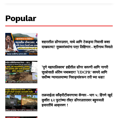
Popular
शहरातील डोंगरउतार, माथे आणि टेकड्या निवासी कशा
दाखवल्या? मुख्यमंत्र्यांना पत्र लिहिणार—श्रीनाथ भिमाले
‘पुणे महापालिकाच’ हद्दीतील डोंगर कापणी आणि नागरी
सुरक्षेसाठी अंतिम जबाबदार! ‘UDCPR’ कायदे आणि
सर्वोच्च न्यायालयाच्या निवाड्यांवरून तरी घ्या धडा!
तळजाईला काँक्रीटीकरणाचा कॅन्सर—भाग ५: हिंगणे खुर्द
कुशीत ६२ फुटांच्या तीव्र डोंगरउतारावर बहुमजली
इमारतींचे आक्रमण !