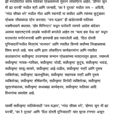
झी मराठीवरील सर्वच मालिका प्रेक्षकांमध्ये तुफान लोकप्रिय आहेत. ‘होणार सून
मी ह्या घरची’ मधील श्री आणि जान्हवी, ‘का रे दुरावा’ मधील जय – अदिती,
‘नांदा सौख्य भरे’ मधील नील आणि स्वानंदी या सर्वांवर आणि त्यांच्या कुटुंबावर
प्रेक्षक जीवावापड प्रेम करतात. ‘जय मल्हार’ ही खंडेरायाची मालिका
भक्तीभावाने बघतात. ‘होम मिनिस्टर’ मधून घरोघरी जाणारे आदेश बांदेकर
अवघ्या महाराष्ट्राचे लाडके भावोजी बनलेले आहेत तर ‘चला हवा येऊ द्या’ मधून
घराघरांत मनोरंजनाची आणि हास्याची हवा पसरलेली आहे. ‘दिल दोस्ती
दुनियादारी’मधील मित्रांचं ‘माजघर’ आणि त्यातील किस्से सर्वांच्या जिव्हाळ्याचा
विषय बनले आहे. याच आणि इतर लोकप्रिय कार्यक्रमांना आणि त्यातील
कलाकारांना सर्वोत्कृष्ट ठरवण्याचा सन्मान प्रेक्षकांच्या मतदानातून झाला. ज्यामध्ये
सर्वोत्कृष्ट नायक-नायिका, सर्वोत्कृष्ट जोडी, सर्वोत्कृष्ट कुटुंब, सर्वोत्कृष्ट भावंडं,
सर्वोत्कृष्ट सासू-सासरे, सर्वोत्कृष्ट आई-वडील, सर्वोत्कृष्ट स्त्री आणि पुरूष
व्यक्तिरेखा, सर्वोत्कृष्ट खलभूमिका, सर्वोत्कृष्ट सहाय्यक स्त्री आणि पुरूष
व्यक्तिरेखा, सर्वोत्कृष्ट शीर्षकगीत, सर्वोत्कृष्ट विनोदी व्यक्तिरेखा, सर्वोत्कृष्ट
सूत्रसंचालक, सर्वोत्कृष्ट कथाबाह्य कार्यक्रम, सर्वोत्कृष्ट मालिका आदि
विभागांचा समावेश आहे.
यावर्षी सर्वोत्कृष्ट मालिकेसाठी ‘जय मल्हार’, ‘नांदा सौख्य भरे’, ‘होणार सून मी ह्या
घरची’, ‘का रे दुरावा’ आणि ‘दिल दोस्ती दुनियादारी’ यांत चुरस रंगणार असून