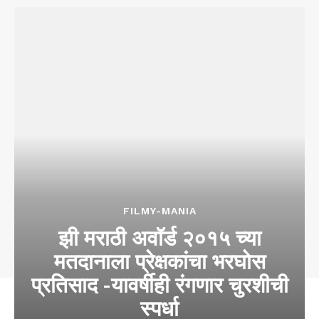
FILMY-MANIA
झी मराठी अवॉर्ड २०१५ च्या
मतदानाला प्रेक्षकांचा भरघोस
प्रतिसाद -यावर्षीही रंगणार चुरशीची
स्पर्धा