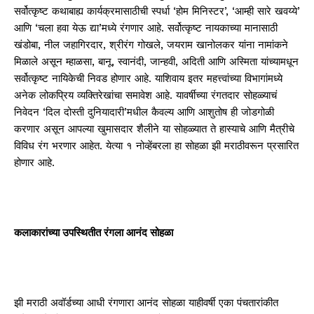
सर्वोत्कृष्ट कथाबाह्य कार्यक्रमासाठीची स्पर्धा ‘होम मिनिस्टर’, ‘आम्ही सारे खवय्ये’
आणि ‘चला हवा येऊ द्या’मध्ये रंगणार आहे. सर्वोत्कृष्ट नायकाच्या मानासाठी
खंडोबा, नील जहागिरदार, श्रीरंग गोखले, जयराम खानोलकर यांना नामांकने
मिळाले असून म्हाळसा, बानू, स्वानंदी, जान्हवी, अदिती आणि अस्मिता यांच्यामधून
सर्वोत्कृष्ट नायिकेची निवड होणार आहे. याशिवाय इतर महत्त्वांच्या विभागांमध्ये
अनेक लोकप्रिय व्यक्तिरेखांचा समावेश आहे. यावर्षीच्या रंगतदार सोहळ्याचं
निवेदन ‘दिल दोस्ती दुनियादारी’मधील कैवल्य आणि आशुतोष ही जोडगोळी
करणार असून आपल्या खुमासदार शैलीने या सोहळ्यात ते हास्याचे आणि मैत्रीचे
विविध रंग भरणार आहेत. येत्या १ नोव्हेंबरला हा सोहळा झी मराठीवरून प्रसारित
होणार आहे.
कलाकारांच्या उपस्थितीत रंगला आनंद सोहळा
झी मराठी अवॉर्डच्या आधी रंगणारा आनंद सोहळा याहीवर्षी एका पंचतारांकीत