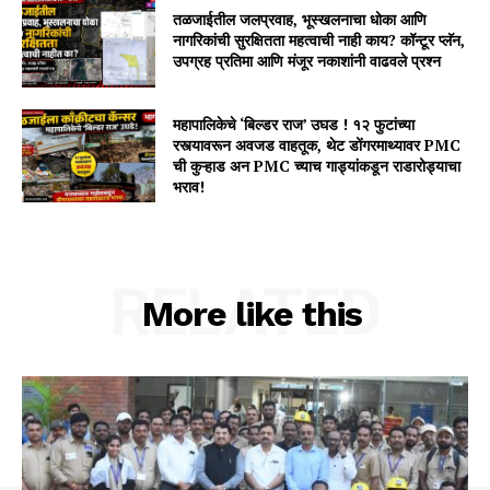
तळजाईतील जलप्रवाह, भूस्खलनाचा धोका आणि
नागरिकांची सुरक्षितता महत्वाची नाही काय? कॉन्टूर प्लॅन,
उपग्रह प्रतिमा आणि मंजूर नकाशांनी वाढवले प्रश्न
महापालिकेचे ‘बिल्डर राज’ उघड ! १२ फुटांच्या
रस्त्यावरून अवजड वाहतूक, थेट डोंगरमाथ्यावर PMC
ची कुऱ्हाड अन PMC च्याच गाड्यांकडून राडारोड्याचा
भराव!
RELATED
More like this