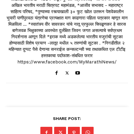
अखिल भारतीय मराठी चित्रपट महामंडळ, *आजीव सभासद - महाराष्ट्र
साहित्य परिषद, *पुण्याच्या रस्त्याखाली ३० फुट खोल उतरून पेशवेकालीन
भुयारी पाणीपुरवठा यंत्रणेचा प्रत्यक्षात माग काढणारा पहिला पत्रकार म्हणून मान
मिळविला ... *स्वातंत्र्य वीर सावरकर यांचे नातू प्रफुल्ल चिपळूणकर हे सारस
बागेजवळ भिक्षुकाच्या अवस्थेत दुर्लक्षित जिवन जगत असल्याचे सर्वप्रथम
निदर्शनास आणून दिले *इराक मध्ये अडकलेल्या भारतीय मजुरांची सुटका
होण्यासाठी विशेष प्रयत्न -लातूर मधील ५ तरुणांची सुटका . *निगडीतील २
महिन्यात दुप्पट पैसे देणाऱ्या सनराईज कन्सल्टन्सी च्या तथाकथित एल टीटीइ
हस्तकाचा पर्दाफाश-संबधित फरार
https://www.facebook.com/MyMarathiNews/
SHARE POST: