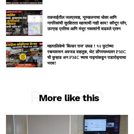
तळजाईतील जलप्रवाह, भूस्खलनाचा धोका आणि
नागरिकांची सुरक्षितता महत्वाची नाही काय? कॉन्टूर प्लॅन,
उपग्रह प्रतिमा आणि मंजूर नकाशांनी वाढवले प्रश्न
महापालिकेचे ‘बिल्डर राज’ उघड ! १२ फुटांच्या
रस्त्यावरून अवजड वाहतूक, थेट डोंगरमाथ्यावर PMC
ची कुऱ्हाड अन PMC च्याच गाड्यांकडून राडारोड्याचा
भराव!
RELATED
More like this