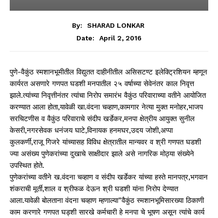
By:
SHARAD LONKAR
April 2, 2016
Date:
पुणे-वैकुंठ स्मशानभूमीतील विद्युतत दाहीनीतील असिसटण्ट इलेक्ट्रिशियन म्हणून
कार्यरत असणारे गणपत घडशी मनपातील २५ वर्षाच्या सेवेनंतर काल निवृत्त
झाले.त्यांच्या निवृत्तीनंतर त्यांचा निरोप समारंभ वैकुंठ परिवाराच्या वतीने आयोजित
करण्यात आला होता,यावेळी खा.वंदना चव्हाण,कामगार नेत्या मुक्त मनोहर,भाजप
सरचिटणीस व वैकुंठ परिवाराचे संदीप खर्डेकर,मनपा क्षेत्रीय आयुक्त सुनील
केसरी,नगरसेवक धनंजय घाटे,विनायक हनमघर,उदय जोशी,अप्पा
कुलकर्णी,राजू गिजरे यांच्यासह विविध क्षेत्रातील मान्यवर व श्री गणपत घडशी
ज्या असंख्य पुणेकरांच्या दुखाचे साक्षीदार झाले असे नागरिक मोठ्या संख्येने
उपस्थित होते.
पुणेकरांच्या वतीने ख.वंदना चव्हाण व संदीप खर्डेकर यांच्या हस्ते मानपत्र,भगवान
शंकराची मूर्ती,शाल व श्रीफळ देऊन श्री घडशी यांना निरोप देण्यात
आला.यावेळी बोलताना वंदना चव्हाण म्हणाल्या”वैकुंठ स्मशानभूमिसारख्या ठिकाणी
काम करणारे गणपत घड्शी सारखे कर्मचारी हे मनपा चे भूषण असून त्यांचे कार्य