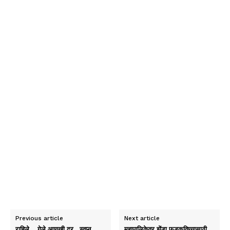
Previous article
Next article
राहिले .. गेले आणखी दूर.. स्वप्न
महापालिकेवर झेंडा फडकविण्यासाठी