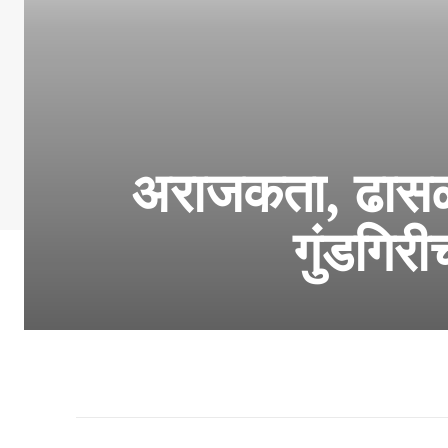
अराजकता, ढासळले
गुंडगिर