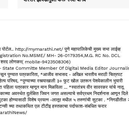
्यूज पोर्टल.. http://mymarathi.net/ पुणे महापालिकेची मुख्य सभा लाईव्ह
. C.G.Registration No.MSME/ MH- 26-0179354,M.G. RC No. DCL
 शरद लोणकर( mobile-9423508306)
State Committe Member Of Digital Media Editor Journali
 पुण्यात पत्रकारिता, *आजीव सभासद - अखिल भारतीय मराठी चित्रपट
्य परिषद, *पुण्याच्या रस्त्याखाली ३० फुट खोल उतरून पेशवेकालीन भुयारी
रा पहिला पत्रकार म्हणून मान मिळविला ... *स्वातंत्र्य वीर सावरकर यांचे नातू
काच्या अवस्थेत दुर्लक्षित जिवन जगत असल्याचे सर्वप्रथम निदर्शनास आणून दिले
ुटका होण्यासाठी विशेष प्रयत्न -लातूर मधील ५ तरुणांची सुटका . *निगडीतील 
्सल्टन्सी च्या तथाकथित एल टीटीइ हस्तकाचा पर्दाफाश-संबधित फरार
arathiNews/