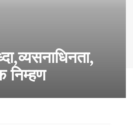
्दा,व्यसनाधिनता,
क निम्हण