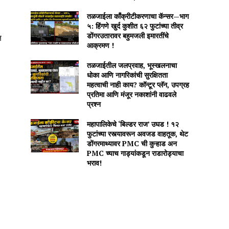
तळजाईला काँक्रीटीकरणाचा कॅन्सर—भाग
५: हिंगणे खुर्द कुशीत ६२ फुटांच्या तीव्र
डोंगरउतारावर बहुमजली इमारतींचे
ष
आक्रमण !
तळजाईतील जलप्रवाह, भूस्खलनाचा
धोका आणि नागरिकांची सुरक्षितता
महत्वाची नाही काय? कॉन्टूर प्लॅन, उपग्रह
प्रतिमा आणि मंजूर नकाशांनी वाढवले
प्रश्न
महापालिकेचे ‘बिल्डर राज’ उघड ! १२
फुटांच्या रस्त्यावरून अवजड वाहतूक, थेट
डोंगरमाथ्यावर PMC ची कुऱ्हाड अन
PMC च्याच गाड्यांकडून राडारोड्याचा
भराव!