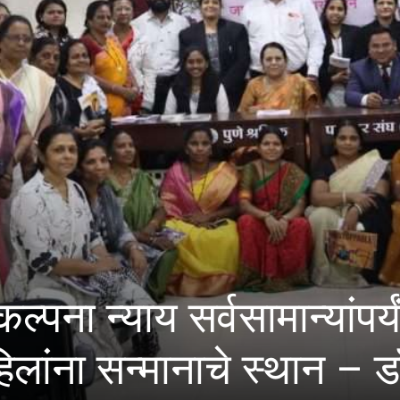
 पोहोचवणारी; महिला
ीलम गोऱ्हे