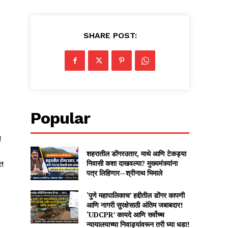
SHARE POST:
Popular
त
शहरातील डोंगरउतार, माथे आणि टेकड्या
निवासी कशा दाखवल्या? मुख्यमंत्र्यांना
लत
पत्र लिहिणार—श्रीनाथ भिमाले
‘पुणे महापालिकाच’ हद्दीतील डोंगर कापणी
आणि नागरी सुरक्षेसाठी अंतिम जबाबदार!
‘UDCPR’ कायदे आणि सर्वोच्च
न्यायालयाच्या निवाड्यांवरून तरी घ्या धडा!