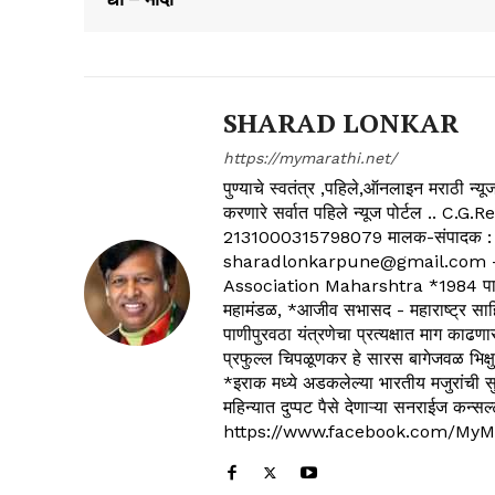
SHARAD LONKAR
https://mymarathi.net/
पुण्याचे स्वतंत्र ,पहिले,ऑनलाइन मराठी न
करणारे सर्वात पहिले न्यूज पोर्टल .
2131000315798079 मालक-संपादक :
sharadlonkarpune@gmail.com - 
Association Maharshtra *1984 पासून
महामंडळ, *आजीव सभासद - महाराष्ट्र साहित
पाणीपुरवठा यंत्रणेचा प्रत्यक्षात माग काढणा
प्रफुल्ल चिपळूणकर हे सारस बागेजवळ भिक्षु
*इराक मध्ये अडकलेल्या भारतीय मजुरांची स
महिन्यात दुप्पट पैसे देणाऱ्या सनराईज कन
https://www.facebook.com/MyM