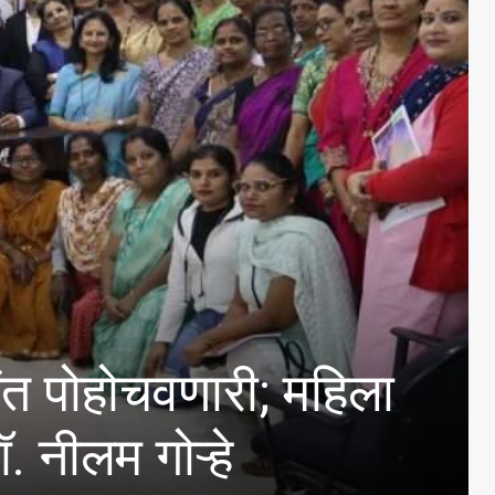
भंडारा येथील तीन वर्षीय
कारवाईची मागणी; राज्यव्या
नीलम गोऱ्हे यांची मागणी