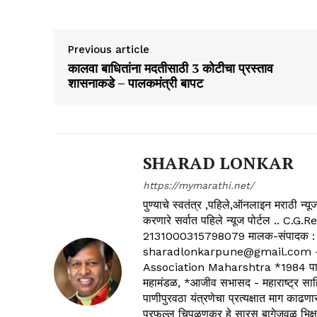
Previous article
कालवा बाधितांना मदतीसाठी 3 कोटीचा प्रस्ताव
शासनाकडे – पालकमंत्री बापट
SHARAD LONKAR
https://mymarathi.net/
पुण्याचे स्वतंत्र ,पहिले,ऑनलाइन मराठी न
करणारे सर्वात पहिले न्यूज पोर्टल .
2131000315798079 मालक-संपादक :
sharadlonkarpune@gmail.com - 
Association Maharshtra *1984 पासून
महामंडळ, *आजीव सभासद - महाराष्ट्र साहित
पाणीपुरवठा यंत्रणेचा प्रत्यक्षात माग काढणा
प्रफुल्ल चिपळूणकर हे सारस बागेजवळ भिक्षु