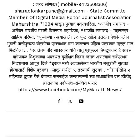
: शरद लोणकर( mobile-9423508306)
sharadlonkarpune@gmail.com - State Committe
Member Of Digital Media Editor Journalist Association
Maharshtra *1984 पासून पुण्यात पत्रकारिता, *आजीव सभासद -
अखिल भारतीय मराठी चित्रपट महामंडळ, *आजीव सभासद - महाराष्ट्र
साहित्य परिषद, *पुण्याच्या रस्त्याखाली ३० फुट खोल उतरून पेशवेकालीन
भुयारी पाणीपुरवठा यंत्रणेचा प्रत्यक्षात माग काढणारा पहिला पत्रकार म्हणून मान
मिळविला ... *स्वातंत्र्य वीर सावरकर यांचे नातू प्रफुल्ल चिपळूणकर हे सारस
बागेजवळ भिक्षुकाच्या अवस्थेत दुर्लक्षित जिवन जगत असल्याचे सर्वप्रथम
निदर्शनास आणून दिले *इराक मध्ये अडकलेल्या भारतीय मजुरांची सुटका
होण्यासाठी विशेष प्रयत्न -लातूर मधील ५ तरुणांची सुटका . *निगडीतील २
महिन्यात दुप्पट पैसे देणाऱ्या सनराईज कन्सल्टन्सी च्या तथाकथित एल टीटीइ
हस्तकाचा पर्दाफाश-संबधित फरार
https://www.facebook.com/MyMarathiNews/