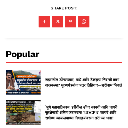
SHARE POST:
Popular
शहरातील डोंगरउतार, माथे आणि टेकड्या निवासी कशा
दाखवल्या? मुख्यमंत्र्यांना पत्र लिहिणार—श्रीनाथ भिमाले
‘पुणे महापालिकाच’ हद्दीतील डोंगर कापणी आणि नागरी
सुरक्षेसाठी अंतिम जबाबदार! ‘UDCPR’ कायदे आणि
सर्वोच्च न्यायालयाच्या निवाड्यांवरून तरी घ्या धडा!