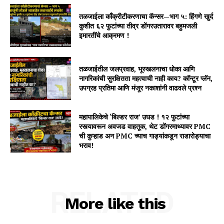
तळजाईला काँक्रीटीकरणाचा कॅन्सर—भाग ५: हिंगणे खुर्द
कुशीत ६२ फुटांच्या तीव्र डोंगरउतारावर बहुमजली
इमारतींचे आक्रमण !
तळजाईतील जलप्रवाह, भूस्खलनाचा धोका आणि
नागरिकांची सुरक्षितता महत्वाची नाही काय? कॉन्टूर प्लॅन,
उपग्रह प्रतिमा आणि मंजूर नकाशांनी वाढवले प्रश्न
महापालिकेचे ‘बिल्डर राज’ उघड ! १२ फुटांच्या
रस्त्यावरून अवजड वाहतूक, थेट डोंगरमाथ्यावर PMC
ची कुऱ्हाड अन PMC च्याच गाड्यांकडून राडारोड्याचा
भराव!
RELATED
More like this