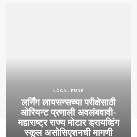
LOCAL PUNE
लर्निंग लायसन्सच्या परीक्षेसाठी
ओरियन्ट प्रणाली अवलंबवावी-
महाराष्ट्र राज्य मोटार ड्रायव्हिंग
स्कूल असोसिएशनची मागणी