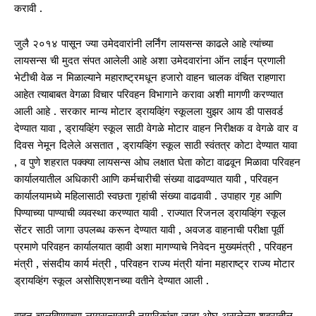
करावी .
जुलै २०१४ पासून ज्या उमेदवारांनी लर्निंग लायसन्स काढले आहे त्यांच्या
लायसन्स ची मुदत संपत आलेली आहे अशा उमेदवारांना ऑन लाईन प्रणाली
भेटीची वेळ न मिळाल्याने महाराष्ट्रमधून हजारो वाहन चालक वंचित राहणारा
आहेत त्याबाबत वेगळा विचार परिवहन विभागाने करावा अशी मागणी करण्यात
आली आहे . सरकार मान्य मोटार ड्रायव्हिंग स्कूलला युझर आय डी पासवर्ड
देण्यात यावा , ड्रायव्हिंग स्कूल साठी वेगळे मोटार वाहन निरीक्षक व वेगळे वार व
दिवस नेमून दिलेले असतात , ड्रायव्हिंग स्कूल साठी स्वंतत्र कोटा देण्यात यावा
, व पुणे शहरात पक्क्या लायसन्स ओघ लक्षात घेता कोटा वाढवून मिळावा परिवहन
कार्यालयातील अधिकारी आणि कर्मचारीची संख्या वाढवण्यात यावी , परिवहन
कार्यालयामध्ये महिलासाठी स्वछता गृहांची संख्या वाढवावी . उपाहार गृह आणि
पिण्याच्या पाण्याची व्यवस्था करण्यात यावी . राज्यात रिजनल ड्रायव्हिंग स्कूल
सेंटर साठी जागा उपलब्ध करून देण्यात यावी , अवजड वाहनाची परीक्षा पूर्वी
प्रमाणे परिवहन कार्यालयात व्हावी अशा मागण्याचे निवेदन मुख्यमंत्री , परिवहन
मंत्री , संसदीय कार्य मंत्री , परिवहन राज्य मंत्री यांना महाराष्ट्र राज्य मोटार
ड्रायव्हिंग स्कूल असोसिएशनच्या वतीने देण्यात आली .
वाहन चालविण्याच्या लायसन्ससाठी नागरिकांचा जादा ओघ असलेल्या शहरातील