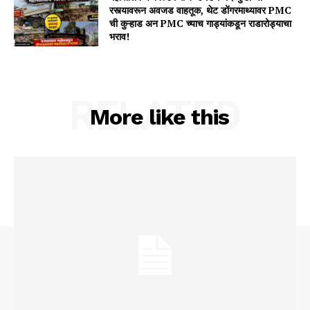
रस्त्यावरून अवजड वाहतूक, थेट डोंगरमाथ्यावर PMC
ची कुऱ्हाड अन PMC च्याच गाड्यांकडून राडारोड्याचा
भराव!
RELATED
More like this