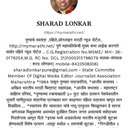
SHARAD LONKAR
https://mymarathi.net/
पुण्याचे स्वतंत्र ,पहिले,ऑनलाइन मराठी न्यूज पोर्टल..
http://mymarathi.net/ पुणे महापालिकेची मुख्य सभा लाईव्ह करणारे
सर्वात पहिले न्यूज पोर्टल .. C.G.Registration No.MSME/ MH- 26-
0179354,M.G. RC No. DCL 2131000315798079 मालक-संपादक
: शरद लोणकर( mobile-9423508306)
sharadlonkarpune@gmail.com - State Committe
Member Of Digital Media Editor Journalist Association
Maharshtra *1984 पासून पुण्यात पत्रकारिता, *आजीव सभासद -
अखिल भारतीय मराठी चित्रपट महामंडळ, *आजीव सभासद - महाराष्ट्र
साहित्य परिषद, *पुण्याच्या रस्त्याखाली ३० फुट खोल उतरून पेशवेकालीन
भुयारी पाणीपुरवठा यंत्रणेचा प्रत्यक्षात माग काढणारा पहिला पत्रकार म्हणून मान
मिळविला ... *स्वातंत्र्य वीर सावरकर यांचे नातू प्रफुल्ल चिपळूणकर हे सारस
बागेजवळ भिक्षुकाच्या अवस्थेत दुर्लक्षित जिवन जगत असल्याचे सर्वप्रथम
निदर्शनास आणून दिले *इराक मध्ये अडकलेल्या भारतीय मजुरांची सुटका
होण्यासाठी विशेष प्रयत्न -लातूर मधील ५ तरुणांची सुटका . *निगडीतील २