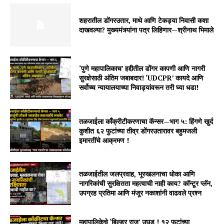
शहरातील डोंगरउतार, माथे आणि टेकड्या निवासी कशा
दाखवल्या? मुख्यमंत्र्यांना पत्र लिहिणार—श्रीनाथ भिमाले
‘पुणे महापालिकाच’ हद्दीतील डोंगर कापणी आणि नागरी
सुरक्षेसाठी अंतिम जबाबदार! ‘UDCPR’ कायदे आणि
सर्वोच्च न्यायालयाच्या निवाड्यांवरून तरी घ्या धडा!
तळजाईला काँक्रीटीकरणाचा कॅन्सर—भाग ५: हिंगणे खुर्द
कुशीत ६२ फुटांच्या तीव्र डोंगरउतारावर बहुमजली
इमारतींचे आक्रमण !
तळजाईतील जलप्रवाह, भूस्खलनाचा धोका आणि
नागरिकांची सुरक्षितता महत्वाची नाही काय? कॉन्टूर प्लॅन,
उपग्रह प्रतिमा आणि मंजूर नकाशांनी वाढवले प्रश्न
महापालिकेचे ‘बिल्डर राज’ उघड ! १२ फुटांच्या